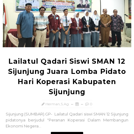
Lailatul Qadari Siswi SMAN 12
Sijunjung Juara Lomba Pidato
Hari Koperasi Kabupaten
Sijunjung
Herman,S.Ag
0
Sijunjung (SUMBAR).GP- Lailatul Qadari siswi SMAN 12 Sijunjung
pidatonya berjudul "Peranan Koperasi Dalam Membangun
Ekonomi Negera...