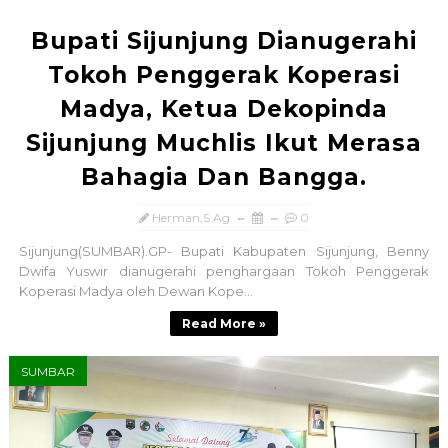
Bupati Sijunjung Dianugerahi
Tokoh Penggerak Koperasi
Madya, Ketua Dekopinda
Sijunjung Muchlis Ikut Merasa
Bahagia Dan Bangga.
Herman,S.Ag
0
Sijunjung(SUMBAR).GP- Bupati Kabupaten Sijunjung, Benny
Dwifa Yuswir dianugerahi penghargaan Tokoh Penggerak
Koperasi Madya oleh Dewan Kope...
Read More »
SUMBAR