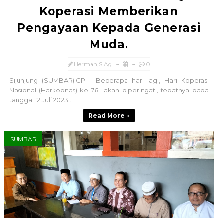
Koperasi Memberikan
Pengayaan Kepada Generasi
Muda.
Herman,S.Ag
0
Sijunjung (SUMBAR).GP- Beberapa hari lagi, Hari Koperasi
Nasional (Harkopnas) ke 76 akan diperingati, tepatnya pada
tanggal 12 Juli 2023....
Read More »
SUMBAR