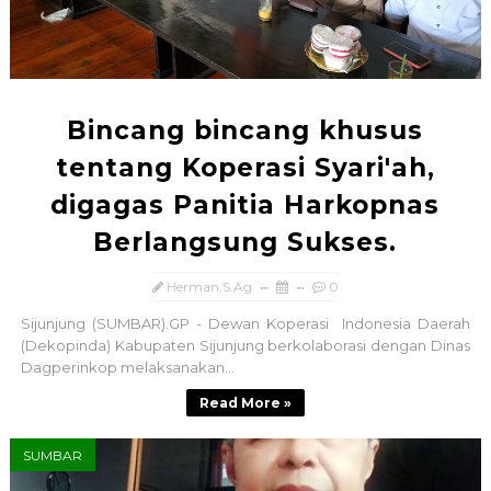
Bincang bincang khusus
tentang Koperasi Syari'ah,
digagas Panitia Harkopnas
Berlangsung Sukses.
Herman,S.Ag
0
Sijunjung (SUMBAR).GP - Dewan Koperasi Indonesia Daerah
(Dekopinda) Kabupaten Sijunjung berkolaborasi dengan Dinas
Dagperinkop melaksanakan...
Read More »
SUMBAR