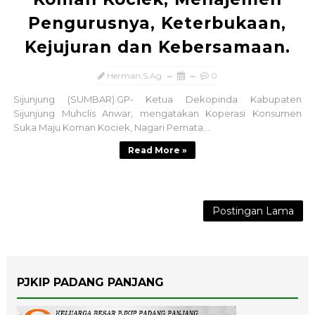
Pengurusnya, Keterbukaan,
Kejujuran dan Kebersamaan.
Herman,S.Ag
0
Sijunjung (SUMBAR).GP- Ketua Dekopinda Kabupaten
Sijunjung Muhclis Anwar, mengatakan Koperasi Konsumen
Suka Maju Koman Kociek, Nagari Pemata...
Read More »
Postingan Lama
PJKIP PADANG PANJANG