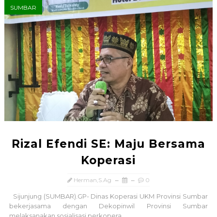
SUMBAR
Rizal Efendi SE: Maju Bersama
Koperasi
Herman,S.Ag
0
Sijunjung (SUMBAR).GP- Dinas Koperasi UKM Provinsi Sumbar
bekerjasama dengan Dekopinwil Provinsi Sumbar
melaksanakan sosialisasi perkopera...