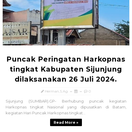
Puncak Peringatan Harkopnas
tingkat Kabupaten Sijunjung
dilaksanakan 26 Juli 2024.
Herman,S.Ag
0
Sijunjung (SUMBAR).GP- Berhubung puncak kegiatan
Harkopnas tingkat Nasional yang dipusatkan di Batam,
kegiatan Hari Puncak Harkopnas tingkat...
Read More »