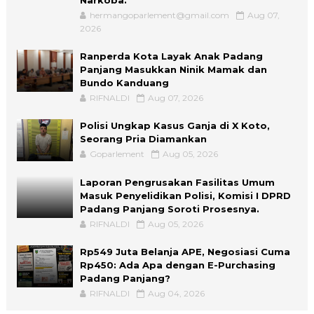
hermangoparlement@gmail.com
Aug 07,
2026
Ranperda Kota Layak Anak Padang
Panjang Masukkan Ninik Mamak dan
Bundo Kanduang
RIFNALDI
Aug 07, 2026
Polisi Ungkap Kasus Ganja di X Koto,
Seorang Pria Diamankan
Goparlement
Aug 05, 2026
Laporan Pengrusakan Fasilitas Umum
Masuk Penyelidikan Polisi, Komisi I DPRD
Padang Panjang Soroti Prosesnya.
RIFNALDI
Aug 05, 2026
Rp549 Juta Belanja APE, Negosiasi Cuma
Rp450: Ada Apa dengan E-Purchasing
Padang Panjang?
RIFNALDI
Aug 04, 2026