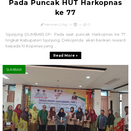
Pada Puncak HUT Harkopnas
ke 77
Herman,S.Ag
0
Sijunjung (SUMBAR).GP- Pada saat puncak Harkopnas ke 77
tingkat Kabupaten Sijunjung, Dekopinda akan berikan reward
kepada 10 Koperasi yang ...
Read More »
SUMBAR