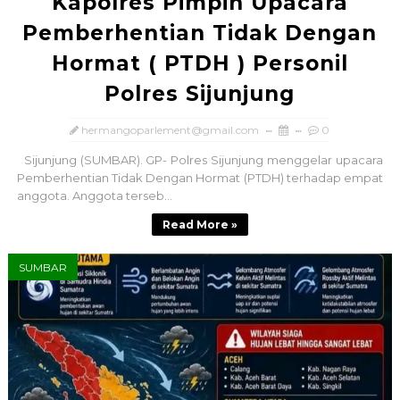
Kapolres Pimpin Upacara
Pemberhentian Tidak Dengan
Hormat ( PTDH ) Personil
Polres Sijunjung
hermangoparlement@gmail.com
0
Sijunjung (SUMBAR). GP- Polres Sijunjung menggelar upacara
Pemberhentian Tidak Dengan Hormat (PTDH) terhadap empat
anggota. Anggota terseb...
Read More »
SUMBAR