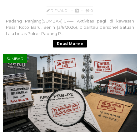
RIFNALDI
0
Padang Panjang(SUMBAR).GP— Aktivitas pagi di kawasan
Pasar Koto Baru, Senin (3/8/2026), dipantau personel Satuan
Lalu Lintas Polres Padang P...
Read More »
SUMBAR