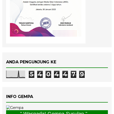
ANDA PENGUNJUNG KE
5
4
0
4
4
7
9
INFO GEMPA
" Waspada! Gempa Susulan "