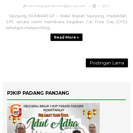
hermangoparlement@gmail.com
0
Sijunjung (SUMBAR).GP – Wakil Bupati Sijunjung, Irradatillah,
S.Pt, secara resmi membuka kegiatan Car Free Day (CFD)
sekaligus melaunching...
Read More »
Postingan Lama
PJKIP PADANG PANJANG