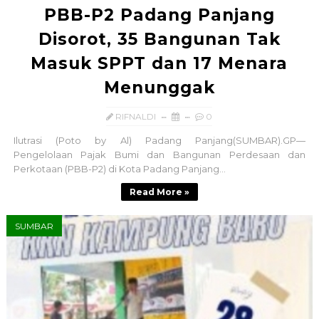
PBB-P2 Padang Panjang
Disorot, 35 Bangunan Tak
Masuk SPPT dan 17 Menara
Menunggak
RIFNALDI
0
Ilutrasi (Poto by Al) Padang Panjang(SUMBAR).GP—
Pengelolaan Pajak Bumi dan Bangunan Perdesaan dan
Perkotaan (PBB-P2) di Kota Padang Panjang...
Read More »
SUMBAR