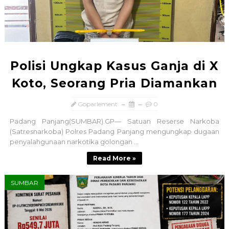
Polisi Ungkap Kasus Ganja di X
Koto, Seorang Pria Diamankan
Goparlement
0
Padang Panjang(SUMBAR).GP— Satuan Reserse Narkoba
(Satresnarkoba) Polres Padang Panjang mengungkap dugaan
penyalahgunaan narkotika golongan ...
Read More »
SUMBAR