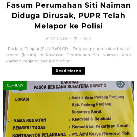
Fasum Perumahan Siti Naiman
Diduga Dirusak, PUPR Telah
Melapor ke Polisi
RIFNALDI
0
Padang Panjang(SUMBAR).GP— Dugaan pengrusakan fasilitas
umum (fasum) di kawasan Perumahan Siti Naiman, Kota
Padang Panjang, berujung lapor...
Read More »
SUMBAR