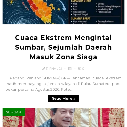
Cuaca Ekstrem Mengintai
Sumbar, Sejumlah Daerah
Masuk Zona Siaga
RIFNALDI
0
Padang Panjang(SUMBAR).GP— Ancaman cuaca ekstrem
masih membayangi sejumlah wilayah di Pulau Sumatera pada
pekan pertama Agustus 2026. Pote...
Read More »
SUMBAR