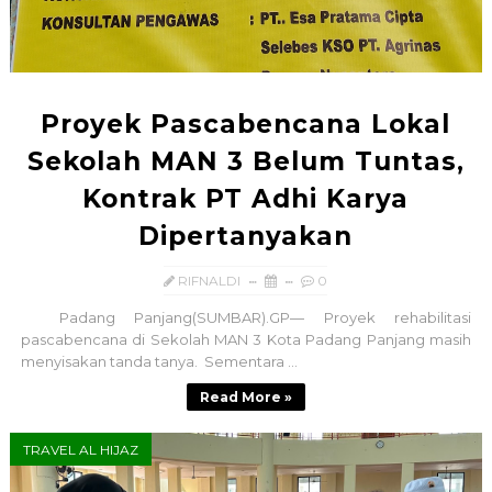
Proyek Pascabencana Lokal
Sekolah MAN 3 Belum Tuntas,
Kontrak PT Adhi Karya
Dipertanyakan
RIFNALDI
0
Padang Panjang(SUMBAR).GP— Proyek rehabilitasi
pascabencana di Sekolah MAN 3 Kota Padang Panjang masih
menyisakan tanda tanya. Sementara ...
Read More »
TRAVEL AL HIJAZ