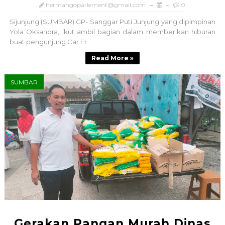
hermangoparlement@gmail.com
0
Sijunjung (SUMBAR).GP- Sanggar Puti Junjung yang dipimpinan
Yola Oksandra, ikut ambil bagian dalam memberikan hiburan
buat pengunjung Car Fr...
Read More »
SUMBAR
Gerakan Pangan Murah Dinas