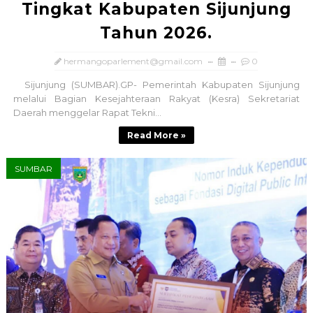
Tingkat Kabupaten Sijunjung
Tahun 2026.
hermangoparlement@gmail.com
0
Sijunjung (SUMBAR).GP- Pemerintah Kabupaten Sijunjung
melalui Bagian Kesejahteraan Rakyat (Kesra) Sekretariat
Daerah menggelar Rapat Tekni...
Read More »
SUMBAR