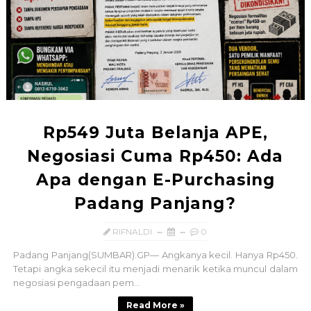
Rp549 Juta Belanja APE,
Negosiasi Cuma Rp450: Ada
Apa dengan E-Purchasing
Padang Panjang?
RIFNALDI
0
Padang Panjang(SUMBAR).GP— Angkanya kecil. Hanya Rp450.
Tetapi angka sekecil itu menjadi menarik ketika muncul dalam
negosiasi pengadaan pem...
Read More »