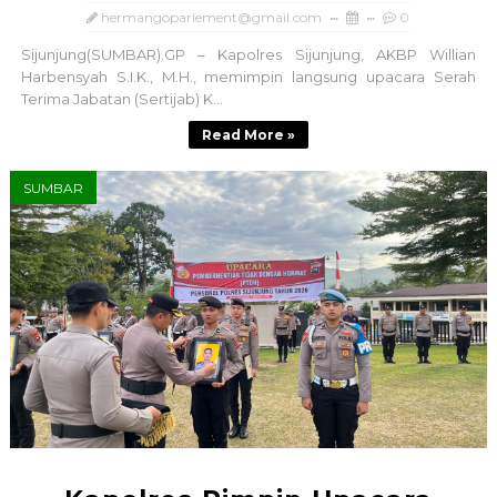
hermangoparlement@gmail.com
0
Sijunjung(SUMBAR).GP – Kapolres Sijunjung, AKBP Willian
Harbensyah S.I.K., M.H., memimpin langsung upacara Serah
Terima Jabatan (Sertijab) K...
Read More »
SUMBAR