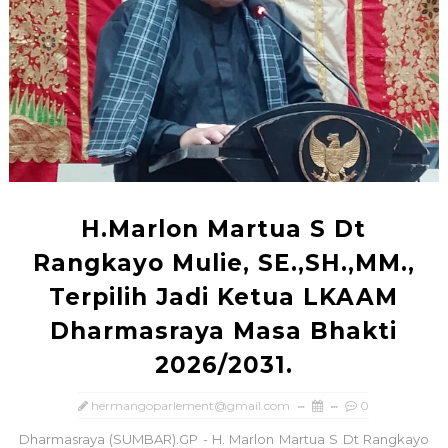
H.Marlon Martua S Dt
Rangkayo Mulie, SE.,SH.,MM.,
Terpilih Jadi Ketua LKAAM
Dharmasraya Masa Bhakti
2026/2031.
hermangoparlement@gmail.com
0
Dharmasraya (SUMBAR).GP - H. Marlon Martua S Dt Rangkayo