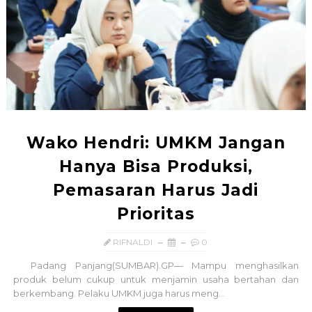
Wako Hendri: UMKM Jangan
Hanya Bisa Produksi,
Pemasaran Harus Jadi
Prioritas
RIFNALDI
0
Padang Panjang(SUMBAR).GP— Mampu menghasilkan
produk belum cukup untuk menjamin usaha bertahan dan
berkembang. Pelaku UMKM juga harus meng...