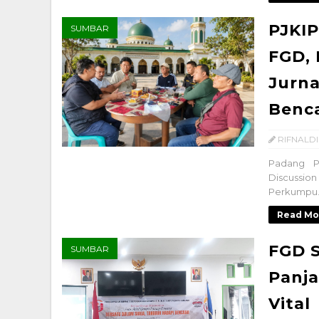
PJKI
SUMBAR
FGD, 
Jurna
Benc
RIFNALDI
Padang P
Discussion
Perkumpu..
Read Mo
FGD 
SUMBAR
Panja
Vital