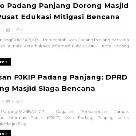
o Padang Panjang Dorong Masjid
Pusat Edukasi Mitigasi Bencana
0
njang(SUMBAR).GP— Pemerintah Kota Padang Panjang bersama
an Jurnalis Keterbukaan Informasi Publik (PJKIP) Kota Padang
re »
san PJKIP Padang Panjang: DPRD
ng Masjid Siaga Bencana
0
Panjang(SUMBAR).GP— Gagasan Perkumpulan Jurnalis
aan Informasi Publik (PJKIP) Kota Padang Panjang untuk
Masjid Siag...
re »