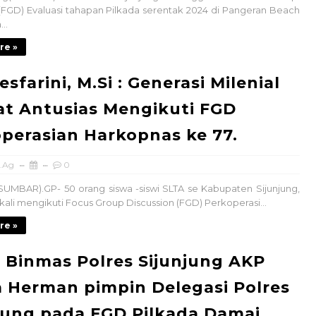
(FGD) Evaluasi tahapan Pilkada serentak 2024 di Pangeran Beach
..
re »
esfarini, M.Si : Generasi Milenial
t Antusias Mengikuti FGD
perasian Harkopnas ke 77.
SERUAN LEMBAGA & ORGANISASI PERS UN
.Ag
0
(SUMBAR).GP- 50 orang siswa -siswi SLTA se Kabupaten Sijunjung,
ekali mengikuti Focus Group Discussion (FGD) Perkoperasi...
re »
 Binmas Polres Sijunjung AKP
a Herman pimpin Delegasi Polres
jung pada FGD Pilkada Damai