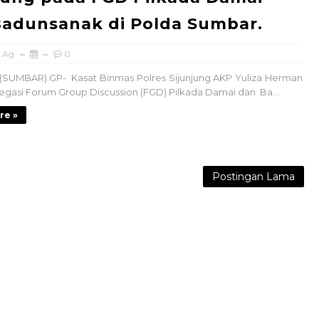
adunsanak di Polda Sumbar.
.Ag
0
(SUMBAR).GP- Kasat Binmas Polres Sijunjung AKP Yuliza Herman
egasi Forum Group Discussion (FGD) Pilkada Damai dan Ba...
re »
Postingan Lama