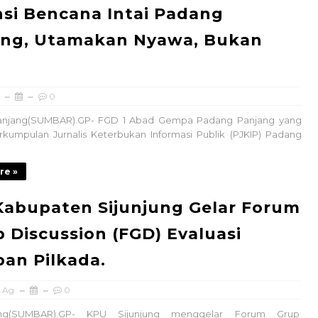
si Bencana Intai Padang
ang, Utamakan Nyawa, Bukan
a
0
njang(SUMBAR).GP- FGD 1 Abad Gempa Padang Panjang yang
rkumpulan Jurnalis Keterbukan Informasi Publik (PJKIP) Padang
re »
abupaten Sijunjung Gelar Forum
 Discussion (FGD) Evaluasi
an Pilkada.
.Ag
0
SUMBAR).GP- KPU Sijunjung menggelar Forum Grup