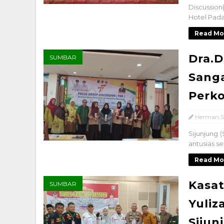
Discussion
Hotel Pada.
Read Mo
Dra.D
SUMBAR
Sanga
Perko
Herman,S
Sijunjung 
antusias s
Read Mo
Kasat
SUMBAR
Yuliz
Sijun