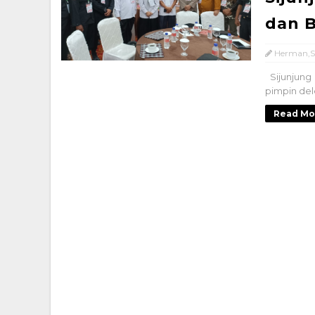
dan B
Herman,S
Sijunjung 
pimpin del
Read Mo