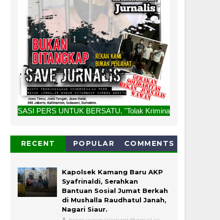
TUK BERSATU. "Tolak Kriminalisasi Jurnalis, Rekan Kami Buk
RECENT
POPULAR
COMMENTS
Kapolsek Kamang Baru AKP
Syafrinaldi, Serahkan
Bantuan Sosial Jumat Berkah
di Mushalla Raudhatul Janah,
Nagari Siaur.
hermangoparlement@gmail.co