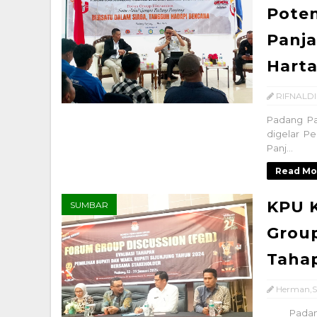
Poten
Panj
Hart
RIFNALDI
Padang Pa
digelar Pe
Panj...
Read Mo
KPU K
SUMBAR
Group
Tahap
Herman,S
Padang(