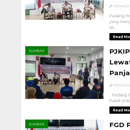
RIFNALDI
Padang Pa
yang mengg
se...
Read Mo
PJKIP
SUMBAR
Lewa
Panj
RIFNALDI
Padang Pa
Publik (PJ
Read Mo
FGD P
SUMBAR