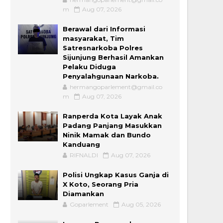
m
Aug 07, 2026
Berawal dari Informasi
masyarakat, Tim
Satresnarkoba Polres
Sijunjung Berhasil Amankan
Pelaku Diduga
Penyalahgunaan Narkoba.
hermangoparlement@gmail.co
m
Aug 07, 2026
Ranperda Kota Layak Anak
Padang Panjang Masukkan
Ninik Mamak dan Bundo
Kanduang
RIFNALDI
Aug 07, 2026
Polisi Ungkap Kasus Ganja di
X Koto, Seorang Pria
Diamankan
Goparlement
Aug 05, 2026