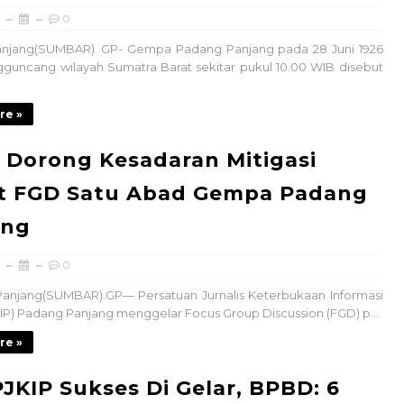
0
njang(SUMBAR). GP- Gempa Padang Panjang pada 28 Juni 1926
uncang wilayah Sumatra Barat sekitar pukul 10.00 WIB disebut
re »
 Dorong Kesadaran Mitigasi
t FGD Satu Abad Gempa Padang
ang
0
njang(SUMBAR).GP— Persatuan Jurnalis Keterbukaan Informasi
KIP) Padang Panjang menggelar Focus Group Discussion (FGD) p...
re »
JKIP Sukses Di Gelar, BPBD: 6