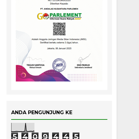
ANDA PENGUNJUNG KE
5
4
0
9
4
4
5