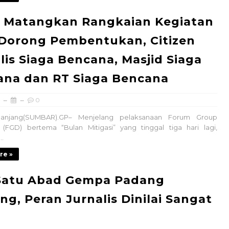
P Matangkan Rangkaian Kegiatan
Dorong Pembentukan, Citizen
lis Siaga Bencana, Masjid Siaga
ana dan RT Siaga Bencana
0
anjang(SUMBAR).GP– Menjelang pelaksanaan Forum Group
 (FGD) bertema “Bulan Mitigasi” yang tinggal tiga hari lagi,
.
re »
Satu Abad Gempa Padang
ng, Peran Jurnalis Dinilai Sangat