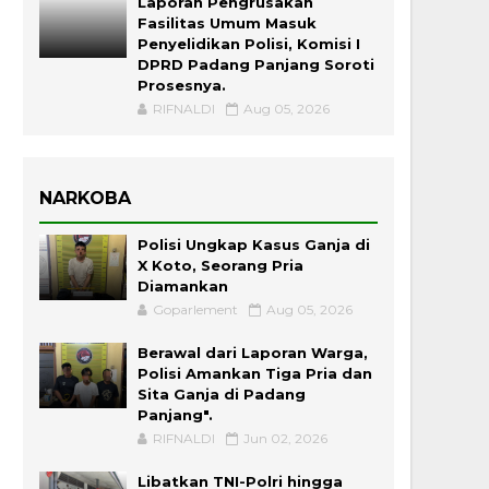
Laporan Pengrusakan
Fasilitas Umum Masuk
Penyelidikan Polisi, Komisi I
DPRD Padang Panjang Soroti
Prosesnya.
RIFNALDI
Aug 05, 2026
NARKOBA
Polisi Ungkap Kasus Ganja di
X Koto, Seorang Pria
Diamankan
Goparlement
Aug 05, 2026
Berawal dari Laporan Warga,
Polisi Amankan Tiga Pria dan
Sita Ganja di Padang
Panjang".
RIFNALDI
Jun 02, 2026
Libatkan TNI-Polri hingga