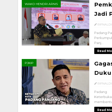
Pemk
WAKO HENDRI ARNIS
Jadi 
RIFNALDI
Padang Pa
Perkumpul
Panj...
Read Mo
Gaga
PJKIP
Duku
RIFNALDI
Padang 
Keterbuk
membentuk 
Read Mo