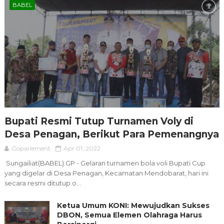
BABEL
Bupati Resmi Tutup Turnamen Voly di
Desa Penagan, Berikut Para Pemenangnya
Goparlement
Apr 01, 2022
Sungailiat(BABEL).GP - Gelaran turnamen bola voli Bupati Cup
yang digelar di Desa Penagan, Kecamatan Mendobarat, hari ini
secara resmi ditutup o...
Ketua Umum KONI: Mewujudkan Sukses
DBON, Semua Elemen Olahraga Harus