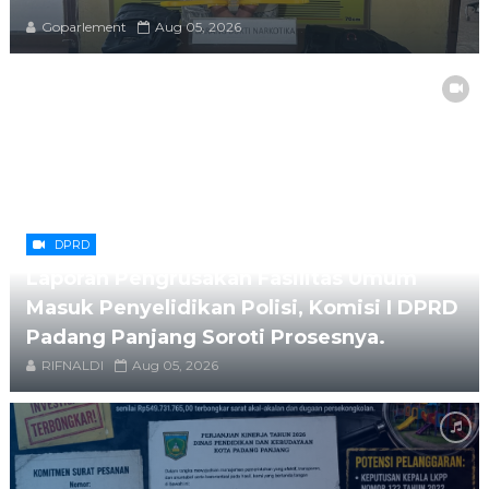
Goparlement
Aug 05, 2026
DPRD
Laporan Pengrusakan Fasilitas Umum
Masuk Penyelidikan Polisi, Komisi I DPRD
Padang Panjang Soroti Prosesnya.
RIFNALDI
Aug 05, 2026