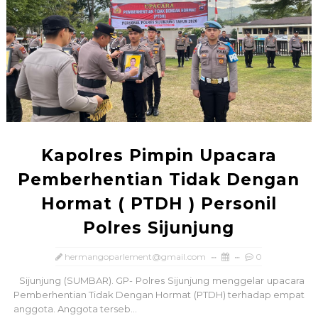
Kapolres Pimpin Upacara
Pemberhentian Tidak Dengan
Hormat ( PTDH ) Personil
Polres Sijunjung
hermangoparlement@gmail.com
0
Sijunjung (SUMBAR). GP- Polres Sijunjung menggelar upacara
Pemberhentian Tidak Dengan Hormat (PTDH) terhadap empat
anggota. Anggota terseb...