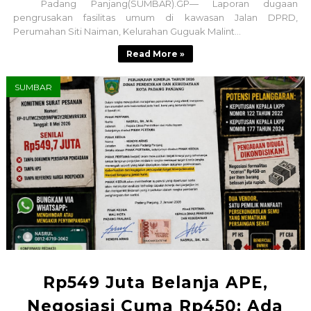
Padang Panjang(SUMBAR).GP— Laporan dugaan
pengrusakan fasilitas umum di kawasan Jalan DPRD,
Perumahan Siti Naiman, Kelurahan Guguak Malint...
Read More »
SUMBAR
Rp549 Juta Belanja APE,
Negosiasi Cuma Rp450: Ada