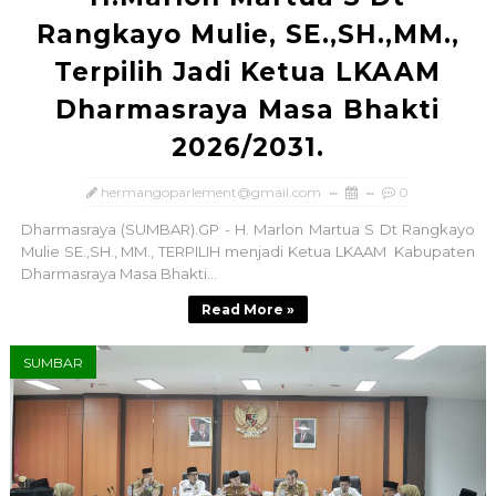
Rangkayo Mulie, SE.,SH.,MM.,
Terpilih Jadi Ketua LKAAM
Dharmasraya Masa Bhakti
2026/2031.
hermangoparlement@gmail.com
0
Dharmasraya (SUMBAR).GP - H. Marlon Martua S Dt Rangkayo
Mulie SE.,SH., MM., TERPILIH menjadi Ketua LKAAM Kabupaten
Dharmasraya Masa Bhakti...
Read More »
SUMBAR