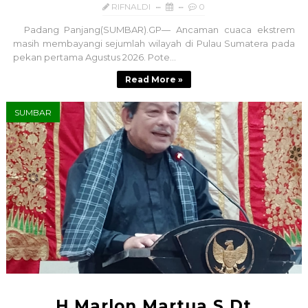
RIFNALDI
0
Padang Panjang(SUMBAR).GP— Ancaman cuaca ekstrem
masih membayangi sejumlah wilayah di Pulau Sumatera pada
pekan pertama Agustus 2026. Pote...
Read More »
SUMBAR
H.Marlon Martua S Dt