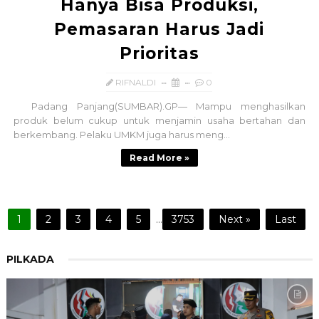
Hanya Bisa Produksi,
Pemasaran Harus Jadi
Prioritas
RIFNALDI
0
Padang Panjang(SUMBAR).GP— Mampu menghasilkan
produk belum cukup untuk menjamin usaha bertahan dan
berkembang. Pelaku UMKM juga harus meng...
Read More »
1
2
3
4
5
...
3753
Next »
Last
PILKADA