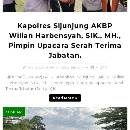
Kapolres Sijunjung AKBP
Wilian Harbensyah, SIK., MH.,
Pimpin Upacara Serah Terima
Jabatan.
hermangoparlement@gmail.com
0
Sijunjung(SUMBAR).GP – Kapolres Sijunjung, AKBP Willian
Harbensyah S.I.K., M.H., memimpin langsung upacara Serah
Terima Jabatan (Sertijab) K...
Read More »
SUMBAR