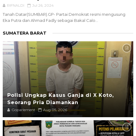
RIFNALDI
Jul 26, 2024
Tanah Datar(SUMBAR).GP- Partai Demokrat resmi mengusung
Eka Putra dan Ahmad Fadly sebagai Bakal Calo...
SUMATERA BARAT
Polisi Ungkap Kasus Ganja di X Koto,
Seorang Pria Diamankan
Goparlement
Aug 05, 2026