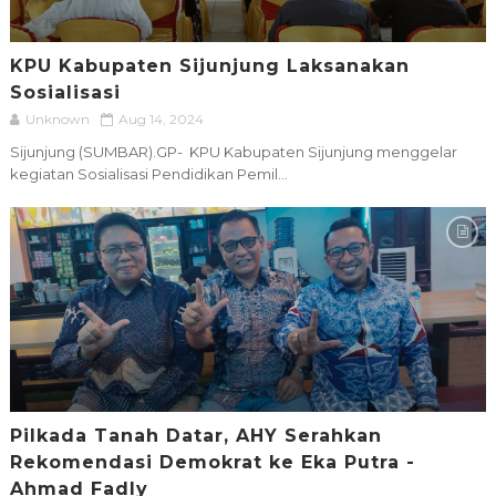
KPU Kabupaten Sijunjung Laksanakan
Sosialisasi
Unknown
Aug 14, 2024
Sijunjung (SUMBAR).GP- KPU Kabupaten Sijunjung menggelar
kegiatan Sosialisasi Pendidikan Pemil...
Pilkada Tanah Datar, AHY Serahkan
Rekomendasi Demokrat ke Eka Putra -
Ahmad Fadly