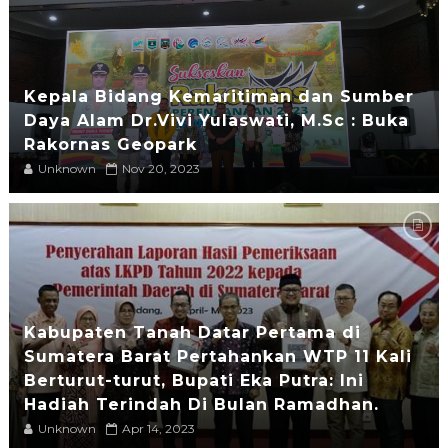
Kepala Bidang Kemaritiman dan Sumber
Daya Alam Dr.Vivi Yulaswati, M.Sc : Buka
Rakornas Geopark
Unknown
Nov 20, 2023
Kabupaten Tanah Datar Pertama di
Sumatera Barat Pertahankan WTP 11 Kali
Berturut-turut, Bupati Eka Putra: Ini
Hadiah Terindah Di Bulan Ramadhan.
Unknown
Apr 14, 2023