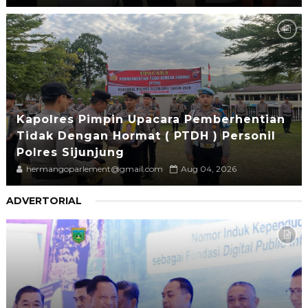
Kapolres Pimpin Upacara Pemberhentian
Tidak Dengan Hormat ( PTDH ) Personil
Polres Sijunjung
hermangoparlement@gmail.com
Aug 04, 2026
ADVERTORIAL