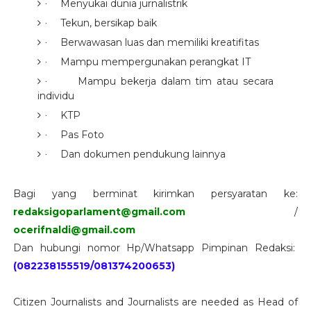
Menyukai dunia jurnalistrik
·
Tekun, bersikap baik
·
Berwawasan luas dan memiliki kreatifitas
·
Mampu mempergunakan perangkat IT
·
Mampu bekerja dalam tim atau secara
·
individu
KTP
·
Pas Foto
·
Dan dokumen pendukung lainnya
·
Bagi yang berminat kirimkan persyaratan ke:
redaksigoparlament@gmail.com
/
ocerifnaldi@gmail.com
Dan hubungi nomor Hp/Whatsapp Pimpinan Redaksi:
(082238155519/081374200653)
Citizen Journalists and Journalists are needed as Head of