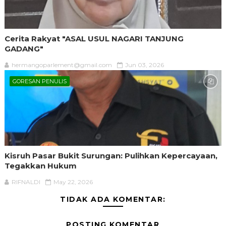
Cerita Rakyat "ASAL USUL NAGARI TANJUNG
GADANG"
hermangoparlement@gmail.com
Jun 03, 2026
GORESAN PENULIS
Kisruh Pasar Bukit Surungan: Pulihkan Kepercayaan,
Tegakkan Hukum
RIFNALDI
May 22, 2026
TIDAK ADA KOMENTAR:
POSTING KOMENTAR