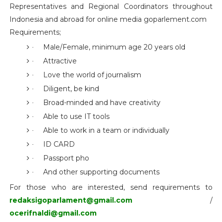
Representatives and Regional Coordinators throughout
Indonesia and abroad for online media goparlement.com
Requirements;
Male/Female, minimum age 20 years old
·
Attractive
·
Love the world of journalism
·
Diligent, be kind
·
Broad-minded and have creativity
·
Able to use IT tools
·
Able to work in a team or individually
·
ID CARD
·
Passport pho
·
And other supporting documents
·
For those who are interested, send requirements to
redaksigoparlament@gmail.com
/
ocerifnaldi@gmail.com