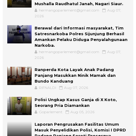
Mushalla Raudhatul Janah, Nagari Siaur.
hermangoparlement@gmail.com
Aug 07,
2026
Berawal dari Informasi masyarakat, Tim
Satresnarkoba Polres Sijunjung Berhasil
Amankan Pelaku Diduga Penyalahgunaan
Narkoba.
hermangoparlement@gmail.com
Aug 07,
2026
Ranperda Kota Layak Anak Padang
Panjang Masukkan Ninik Mamak dan
Bundo Kanduang
RIFNALDI
Aug 07, 2026
Polisi Ungkap Kasus Ganja di X Koto,
Seorang Pria Diamankan
Goparlement
Aug 05, 2026
Laporan Pengrusakan Fasilitas Umum
Masuk Penyelidikan Polisi, Komisi I DPRD
Padang Panjang Soroti Prosesnya.