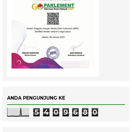
ANDA PENGUNJUNG KE
5
4
0
9
6
8
0