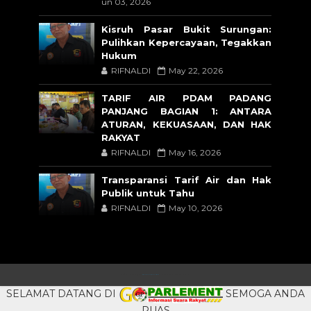
un 03, 2026
Kisruh Pasar Bukit Surungan:
Pulihkan Kepercayaan, Tegakkan
Hukum
RIFNALDI
May 22, 2026
TARIF AIR PDAM PADANG
PANJANG BAGIAN 1: ANTARA
ATURAN, KEKUASAAN, DAN HAK
RAKYAT
RIFNALDI
May 16, 2026
Transparansi Tarif Air dan Hak
Publik untuk Tahu
RIFNALDI
May 10, 2026
CRAFTED WITH
BY
TEMPLATESYARD
| DISTRIBUTED BY
BLOGSPOT
SELAMAT DATANG DI
SEMOGA ANDA
PUAS