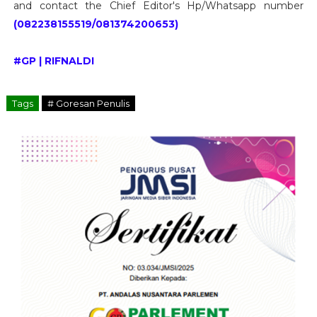
and contact the Chief Editor's Hp/Whatsapp number
(082238155519/081374200653)
#GP | RIFNALDI
Tags
# Goresan Penulis