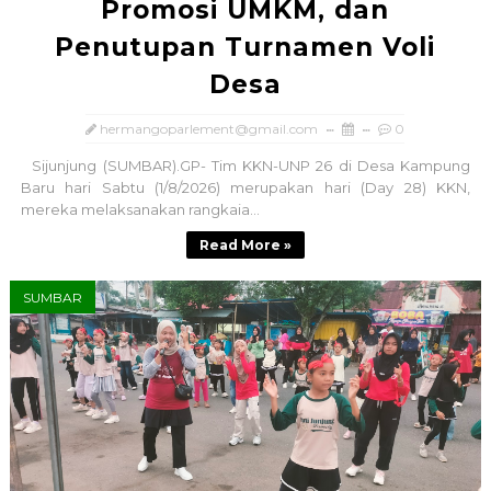
Promosi UMKM, dan
Penutupan Turnamen Voli
Desa
hermangoparlement@gmail.com
0
Sijunjung (SUMBAR).GP- Tim KKN-UNP 26 di Desa Kampung
Baru hari Sabtu (1/8/2026) merupakan hari (Day 28) KKN,
mereka melaksanakan rangkaia...
Read More »
SUMBAR