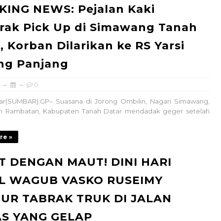
KING NEWS: Pejalan Kaki
rak Pick Up di Simawang Tanah
, Korban Dilarikan ke RS Yarsi
ng Panjang
0
ar(SUMBAR).GP– Suasana di Jorong Ombilin, Nagari Simawang,
 Rambatan, Kabupaten Tanah Datar mendadak geger setelah
re »
T DENGAN MAUT! DINI HARI
L WAGUB VASKO RUSEIMY
UR TABRAK TRUK DI JALAN
AS YANG GELAP