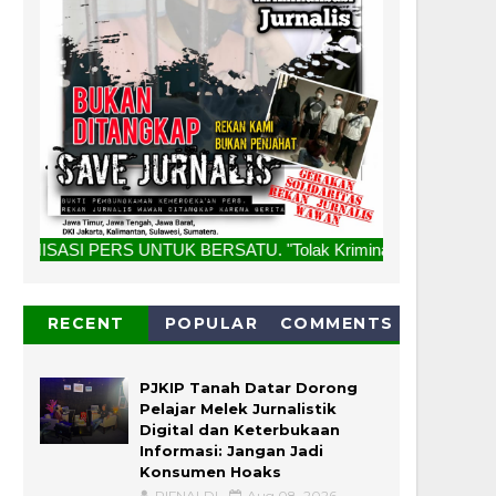
UNTUK BERSATU. "Tolak Kriminalisasi Jurnalis, Rekan Kami B
RECENT
POPULAR
COMMENTS
PJKIP Tanah Datar Dorong
Pelajar Melek Jurnalistik
Digital dan Keterbukaan
Informasi: Jangan Jadi
Konsumen Hoaks
RIFNALDI
Aug 08, 2026