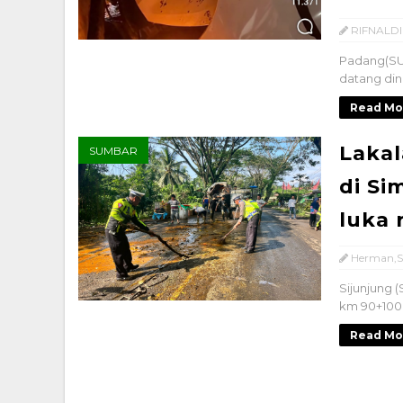
RIFNALDI
Padang(SU
datang dini
Read Mo
Lakal
SUMBAR
di S
luka 
Herman,S
Sijunjung 
km 90+100 
Read Mo