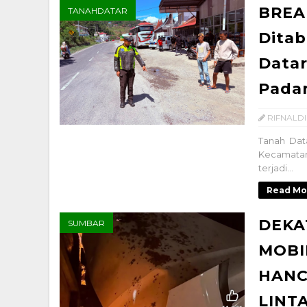
BREA
TANAHDATAR
Ditab
Datar
Pada
RIFNALDI
Tanah Dat
Kecamatan
terjadi...
Read Mo
DEKA
SUMBAR
MOBI
HANC
LINT