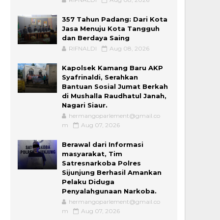
357 Tahun Padang: Dari Kota
Jasa Menuju Kota Tangguh
dan Berdaya Saing
RIFNALDI
Aug 08, 2026
Kapolsek Kamang Baru AKP
Syafrinaldi, Serahkan
Bantuan Sosial Jumat Berkah
di Mushalla Raudhatul Janah,
Nagari Siaur.
hermangoparlement@gmail.co
m
Aug 07, 2026
Berawal dari Informasi
masyarakat, Tim
Satresnarkoba Polres
Sijunjung Berhasil Amankan
Pelaku Diduga
Penyalahgunaan Narkoba.
hermangoparlement@gmail.co
m
Aug 07, 2026