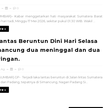
0
MBAR)– Kabar menggetarkan hati masyarakat Sumatera Barat
 hari tadi, Minggu 17 Mei 2026, sekitar pukul 01.30 WIB. Wakil ...
re »
antas Beruntun Dini Hari Selasa
imancung dua meninggal dan dua
ringan.
.Ag
0
(SUMBAR).GP- Terjadi laka lantas beruntun di Jalan lintas Sumatera
dari Padang, tepatnya di Simancung, Nagari Padang Si...
re »