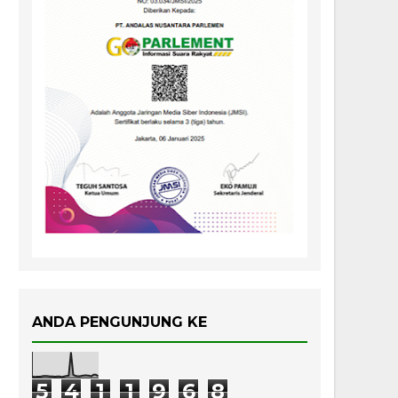
ANDA PENGUNJUNG KE
5
4
1
1
9
6
8