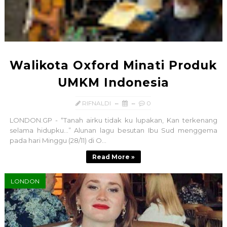
Walikota Oxford Minati Produk
UMKM Indonesia
RIFNALDI
0
LONDON.GP - “Tanah airku tidak ku lupakan, Kan terkenang
selama hidupku…” Alunan lagu besutan Ibu Sud menggema
pada hari Minggu (28/11) di O...
Read More »
LONDON