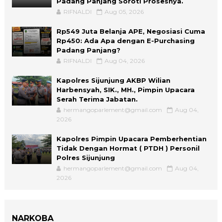
Padang Panjang Soroti Prosesnya.
RIFNALDI
Aug 05, 2026
Rp549 Juta Belanja APE, Negosiasi Cuma
Rp450: Ada Apa dengan E-Purchasing
Padang Panjang?
RIFNALDI
Aug 04, 2026
Kapolres Sijunjung AKBP Wilian
Harbensyah, SIK., MH., Pimpin Upacara
Serah Terima Jabatan.
hermangoparlement@gmail.com
Aug 04,
2026
Kapolres Pimpin Upacara Pemberhentian
Tidak Dengan Hormat ( PTDH ) Personil
Polres Sijunjung
hermangoparlement@gmail.com
Aug 04,
2026
NARKOBA