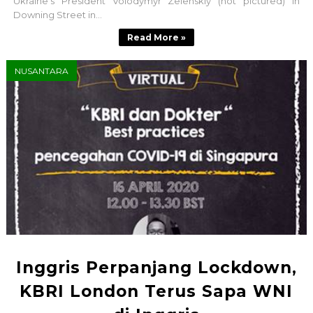
Ukraine's President Volodymyr Zelenskiy (not pictured) in
Downing Street in...
Read More »
NUSANTARA
Inggris Perpanjang Lockdown,
KBRI London Terus Sapa WNI