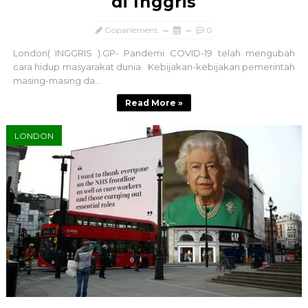
di Inggris
Goparlement
0
London( INGGRIS ).GP- Pandemi COVID-19 telah mengubah
cara hidup masyarakat dunia. Kebijakan-kebijakan pemerintah
masing-masing da...
Read More »
LONDON