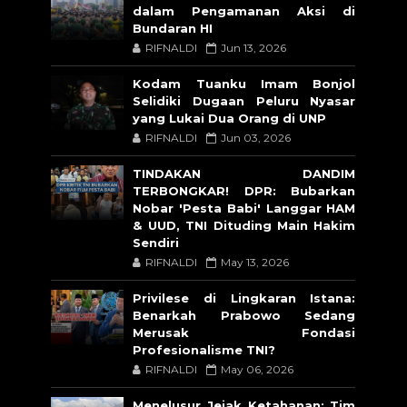
dalam Pengamanan Aksi di
Bundaran HI
RIFNALDI
Jun 13, 2026
Kodam Tuanku Imam Bonjol
Selidiki Dugaan Peluru Nyasar
yang Lukai Dua Orang di UNP
RIFNALDI
Jun 03, 2026
TINDAKAN DANDIM
TERBONGKAR! DPR: Bubarkan
Nobar 'Pesta Babi' Langgar HAM
& UUD, TNI Dituding Main Hakim
Sendiri
RIFNALDI
May 13, 2026
Privilese di Lingkaran Istana:
Benarkah Prabowo Sedang
Merusak Fondasi
Profesionalisme TNI?
RIFNALDI
May 06, 2026
Menelusur Jejak Ketahanan: Tim