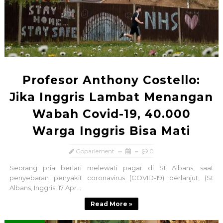
Profesor Anthony Costello:
Jika Inggris Lambat Menangan
Wabah Covid-19, 40.000
Warga Inggris Bisa Mati
Goparlement
0
Seorang pria berlari melewati pagar di St Albans, saat
penyebaran penyakit coronavirus (COVID-19) berlanjut, (St
Albans, Inggris, 17 Apr...
Read More »