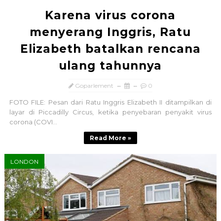
Karena virus corona
menyerang Inggris, Ratu
Elizabeth batalkan rencana
ulang tahunnya
Goparlement
0
FOTO FILE: Pesan dari Ratu Inggris Elizabeth II ditampilkan di
layar di Piccadilly Circus, ketika penyebaran penyakit virus
corona (COVI...
Read More »
LONDON