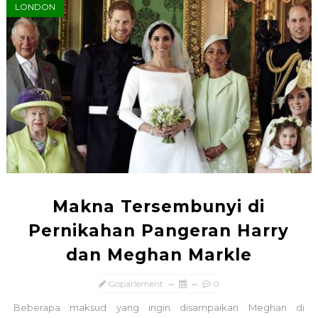
LONDON
Makna Tersembunyi di
Pernikahan Pangeran Harry
dan Meghan Markle
Goparlement
0
Beberapa maksud yang ingin disampaikan Meghan di