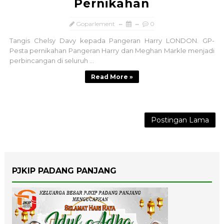
Pernikahan
Goparlement
0
Tangis Chelsy Davy kepada Pangeran Harry LONDON. GP-
Pesta pernikahan Pangeran Harry dan Meghan Markle menjadi
perbincangan di seluruh ...
Read More »
Postingan Lama
PJKIP PADANG PANJANG