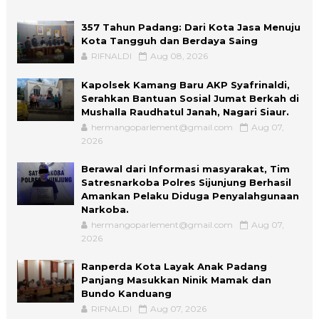
357 Tahun Padang: Dari Kota Jasa Menuju
Kota Tangguh dan Berdaya Saing
RIFNALDI
Aug 08, 2026
Kapolsek Kamang Baru AKP Syafrinaldi,
Serahkan Bantuan Sosial Jumat Berkah di
Mushalla Raudhatul Janah, Nagari Siaur.
hermangoparlement@gmail.com
Aug 07,
2026
Berawal dari Informasi masyarakat, Tim
Satresnarkoba Polres Sijunjung Berhasil
Amankan Pelaku Diduga Penyalahgunaan
Narkoba.
hermangoparlement@gmail.com
Aug 07,
2026
Ranperda Kota Layak Anak Padang
Panjang Masukkan Ninik Mamak dan
Bundo Kanduang
RIFNALDI
Aug 07, 2026