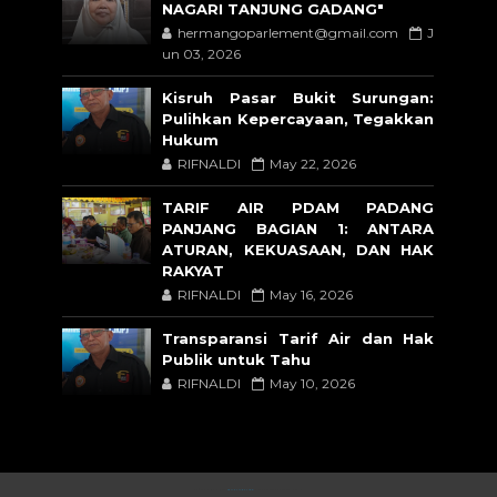
NAGARI TANJUNG GADANG"
hermangoparlement@gmail.com
J
un 03, 2026
Kisruh Pasar Bukit Surungan:
Pulihkan Kepercayaan, Tegakkan
Hukum
RIFNALDI
May 22, 2026
TARIF AIR PDAM PADANG
PANJANG BAGIAN 1: ANTARA
ATURAN, KEKUASAAN, DAN HAK
RAKYAT
RIFNALDI
May 16, 2026
Transparansi Tarif Air dan Hak
Publik untuk Tahu
RIFNALDI
May 10, 2026
CRAFTED WITH
BY
TEMPLATESYARD
| DISTRIBUTED BY
BLOGSPOT