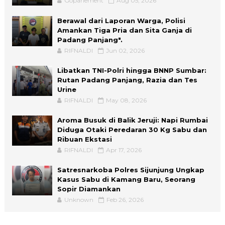
Goparlement
Aug 05, 2026
Berawal dari Laporan Warga, Polisi
Amankan Tiga Pria dan Sita Ganja di
Padang Panjang".
RIFNALDI
Jun 02, 2026
Libatkan TNI-Polri hingga BNNP Sumbar:
Rutan Padang Panjang, Razia dan Tes
Urine
RIFNALDI
May 08, 2026
Aroma Busuk di Balik Jeruji: Napi Rumbai
Diduga Otaki Peredaran 30 Kg Sabu dan
Ribuan Ekstasi
RIFNALDI
Apr 17, 2026
Satresnarkoba Polres Sijunjung Ungkap
Kasus Sabu di Kamang Baru, Seorang
Sopir Diamankan
Unknown
Feb 26, 2026