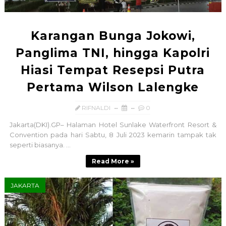
Karangan Bunga Jokowi,
Panglima TNI, hingga Kapolri
Hiasi Tempat Resepsi Putra
Pertama Wilson Lalengke
RIFNALDI
0
Jakarta(DKI).GP– Halaman Hotel Sunlake Waterfront Resort &
Convention pada hari Sabtu, 8 Juli 2023 kemarin tampak tak
seperti biasanya. ...
Read More »
JAKARTA