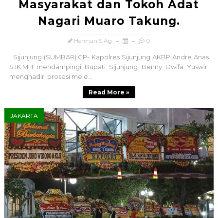
Masyarakat dan Tokoh Adat
Nagari Muaro Takung.
Herman,S.Ag
0
Sijunjung (SUMBAR).GP- Kapolres Sijunjung AKBP Andre Anas
S.IK.MH mendampingi Bupati Sijunjung Benny Dwifa Yuswir
menghadiri prosesi mele...
Read More »
JAKARTA