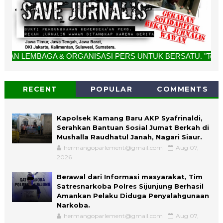
 & ORGANISASI PERS UNTUK BERSATU. "Tolak Kriminalisasi Jur
RECENT
POPULAR
COMMENTS
Kapolsek Kamang Baru AKP Syafrinaldi,
Serahkan Bantuan Sosial Jumat Berkah di
Mushalla Raudhatul Janah, Nagari Siaur.
hermangoparlement@gmail.com
Aug 07,
2026
Berawal dari Informasi masyarakat, Tim
Satresnarkoba Polres Sijunjung Berhasil
Amankan Pelaku Diduga Penyalahgunaan
Narkoba.
hermangoparlement@gmail.com
Aug 07,