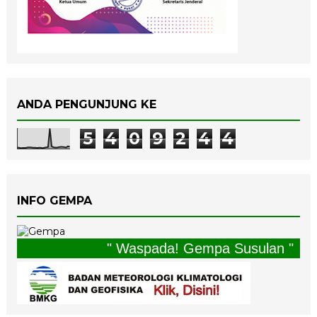
ANDA PENGUNJUNG KE
5
4
0
9
2
4
4
INFO GEMPA
" Waspada! Gempa Susulan "