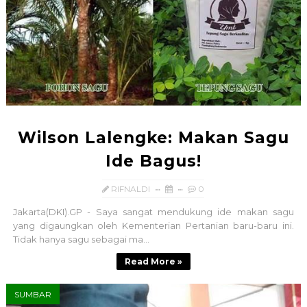
Wilson Lalengke: Makan Sagu
Ide Bagus!
RIFNALDI
0
Jakarta(DKI).GP - Saya sangat mendukung ide makan sagu
yang digaungkan oleh Kementerian Pertanian baru-baru ini.
Tidak hanya sagu sebagai ma...
Read More »
SUMBAR