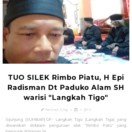
TUO SILEK Rimbo Piatu, H Epi
Radisman Dt Paduko Alam SH
warisi "Langkah Tigo"
Herman,S.Ag
0
Sijunjung (SUMBAR).GP- Langkah Tigo (Langkah Tiga) yang
diwariskan didalam perguruan silat "Rimbo Patu" yang
berpusat di Nagari Ja...