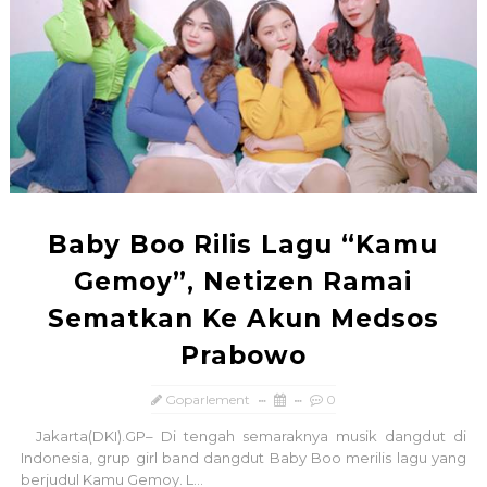
Baby Boo Rilis Lagu “Kamu
Gemoy”, Netizen Ramai
Sematkan Ke Akun Medsos
Prabowo
Goparlement
0
Jakarta(DKI).GP– Di tengah semaraknya musik dangdut di
Indonesia, grup girl band dangdut Baby Boo merilis lagu yang
berjudul Kamu Gemoy. L...