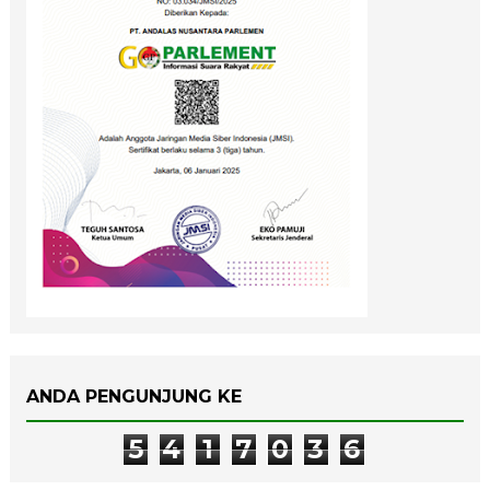
ANDA PENGUNJUNG KE
5
4
1
7
0
3
6