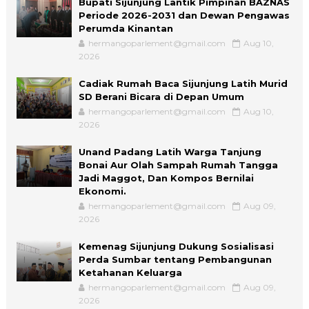
Bupati Sijunjung Lantik Pimpinan BAZNAS
Periode 2026-2031 dan Dewan Pengawas
Perumda Kinantan
hermangoparlement@gmail.com
Aug 10,
2026
Cadiak Rumah Baca Sijunjung Latih Murid
SD Berani Bicara di Depan Umum
hermangoparlement@gmail.com
Aug 10,
2026
Unand Padang Latih Warga Tanjung
Bonai Aur Olah Sampah Rumah Tangga
Jadi Maggot, Dan Kompos Bernilai
Ekonomi.
hermangoparlement@gmail.com
Aug 09,
2026
Kemenag Sijunjung Dukung Sosialisasi
Perda Sumbar tentang Pembangunan
Ketahanan Keluarga
hermangoparlement@gmail.com
Aug 09,
2026