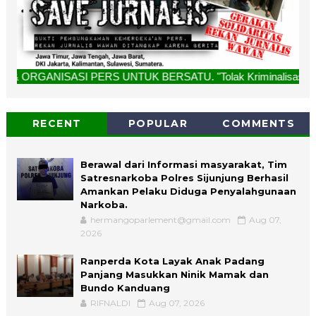
SASI PERS UNTUK BERSATU. "Tolak Kriminalisasi Jurnalis, Rek
RECENT
POPULAR
COMMENTS
Berawal dari Informasi masyarakat, Tim
Satresnarkoba Polres Sijunjung Berhasil
Amankan Pelaku Diduga Penyalahgunaan
Narkoba.
hermangoparlement@gmail.com
Aug 07,
2026
Ranperda Kota Layak Anak Padang
Panjang Masukkan Ninik Mamak dan
Bundo Kanduang
RIFNALDI
Aug 07, 2026