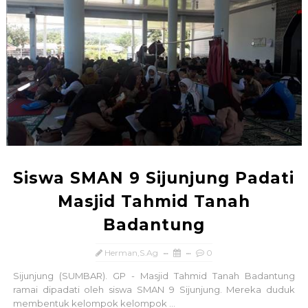
Siswa SMAN 9 Sijunjung Padati
Masjid Tahmid Tanah
Badantung
Herman,S.Ag
0
Sijunjung (SUMBAR). GP - Masjid Tahmid Tanah Badantung
ramai dipadati oleh siswa SMAN 9 Sijunjung. Mereka duduk
membentuk kelompok kelompok ...