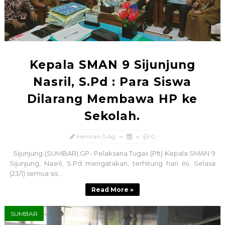
Kepala SMAN 9 Sijunjung
Nasril, S.Pd : Para Siswa
Dilarang Membawa HP ke
Sekolah.
Herman,S.Ag
0
Sijunjung (SUMBAR).GP- Pelaksana Tugas (Plt) Kepala SMAN 9
Sijunjung, Nasril, S.Pd mengatakan, terhitung hari ini, Selasa
(23/1) semua sis...
Read More »
SUMBAR