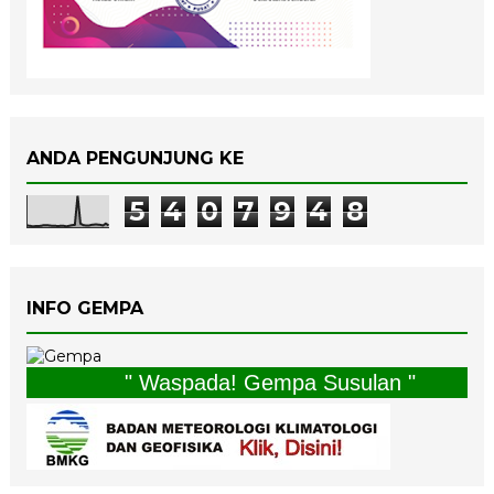
ANDA PENGUNJUNG KE
5
4
0
7
9
4
8
INFO GEMPA
" Waspada! Gempa Susulan "