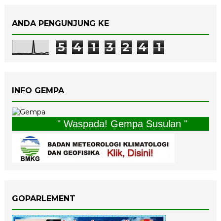
ANDA PENGUNJUNG KE
5
4
1
3
2
4
1
INFO GEMPA
" Waspada! Gempa Susulan "
GOPARLEMENT