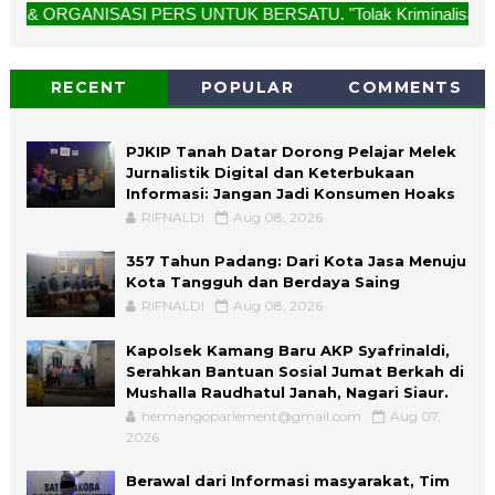
NISASI PERS UNTUK BERSATU. "Tolak Kriminalisasi Jurnalis, R
RECENT
POPULAR
COMMENTS
PJKIP Tanah Datar Dorong Pelajar Melek
Jurnalistik Digital dan Keterbukaan
Informasi: Jangan Jadi Konsumen Hoaks
RIFNALDI
Aug 08, 2026
357 Tahun Padang: Dari Kota Jasa Menuju
Kota Tangguh dan Berdaya Saing
RIFNALDI
Aug 08, 2026
Kapolsek Kamang Baru AKP Syafrinaldi,
Serahkan Bantuan Sosial Jumat Berkah di
Mushalla Raudhatul Janah, Nagari Siaur.
hermangoparlement@gmail.com
Aug 07,
2026
Berawal dari Informasi masyarakat, Tim