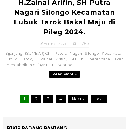
H.Zainal Arifin, SH Putra
Nagari Silongo Kecamatan
Lubuk Tarok Bakal Maju di
Pileg 2024.
Herman,S.Ag
0
Sijunjung (SUMBAR).GP- Putera Nagari Silongo Kecamatan
Lubuk Tarok, H.Zainal Arifin, SH ini, berencana akan
mengabdikan dirinya untuk Kabupa...
Read More »
1
2
3
4
Next »
Last
PJKIP PADANG PANJANG