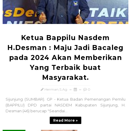
Ketua Bappilu Nasdem
H.Desman : Maju Jadi Bacaleg
pada 2024 Akan Memberikan
Yang Terbaik buat
Masyarakat.
Herman,S.Ag
0
Sijunjung (SUMBAR). GP - Ketua Badan Pemenangan Pemilu
(BAPPILU) DPD partai NASDEM Kabupaten Sijunjung, H.
Desman (46) berucap "Seandai...
Read More »