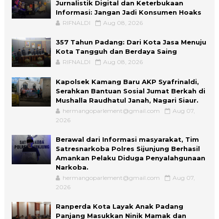
Jurnalistik Digital dan Keterbukaan
Informasi: Jangan Jadi Konsumen Hoaks
RIFNALDI
Aug 08, 2026
357 Tahun Padang: Dari Kota Jasa Menuju
Kota Tangguh dan Berdaya Saing
RIFNALDI
Aug 08, 2026
Kapolsek Kamang Baru AKP Syafrinaldi,
Serahkan Bantuan Sosial Jumat Berkah di
Mushalla Raudhatul Janah, Nagari Siaur.
hermangoparlement@gmail.com
Aug 07,
2026
Berawal dari Informasi masyarakat, Tim
Satresnarkoba Polres Sijunjung Berhasil
Amankan Pelaku Diduga Penyalahgunaan
Narkoba.
hermangoparlement@gmail.com
Aug 07,
2026
Ranperda Kota Layak Anak Padang
Panjang Masukkan Ninik Mamak dan