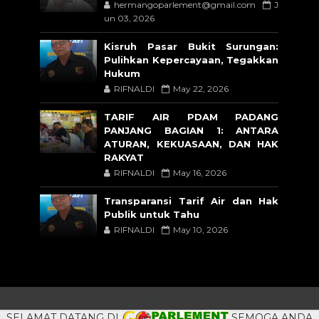
hermangoparlement@gmail.com
J
un 03, 2026
Kisruh Pasar Bukit Surungan:
Pulihkan Kepercayaan, Tegakkan
Hukum
RIFNALDI
May 22, 2026
TARIF AIR PDAM PADANG
PANJANG BAGIAN 1: ANTARA
ATURAN, KEKUASAAN, DAN HAK
RAKYAT
RIFNALDI
May 16, 2026
Transparansi Tarif Air dan Hak
Publik untuk Tahu
RIFNALDI
May 10, 2026
CRAFTED WITH
BY
TEMPLATESYARD
| DISTRIBUTED BY
BLOGSPOT
SELAMAT DATANG DI
SEMOGA ANDA