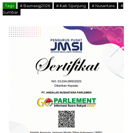
Tags
# Baznassjj2026
# Kab Sijunjung
# Nusantara
#
Sumbar