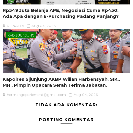
Rp549 Juta Belanja APE, Negosiasi Cuma Rp450:
Ada Apa dengan E-Purchasing Padang Panjang?
RIFNALDI
Aug 04, 2026
KAB.SIJUNJUNG
Kapolres Sijunjung AKBP Wilian Harbensyah, SIK.,
MH., Pimpin Upacara Serah Terima Jabatan.
hermangoparlement@gmail.com
Aug 04, 2026
TIDAK ADA KOMENTAR:
POSTING KOMENTAR