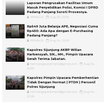
Laporan Pengrusakan Fasilitas Umum
Masuk Penyelidikan Polisi, Komisi I DPRD
Padang Panjang Soroti Prosesnya.
RIFNALDI
Aug 05, 2026
Rp549 Juta Belanja APE, Negosiasi Cuma
Rp450: Ada Apa dengan E-Purchasing
Padang Panjang?
RIFNALDI
Aug 04, 2026
Kapolres Sijunjung AKBP Wilian
Harbensyah, SIK., MH., Pimpin Upacara
Serah Terima Jabatan.
hermangoparlement@gmail.com
Aug 04,
2026
Kapolres Pimpin Upacara Pemberhentian
Tidak Dengan Hormat ( PTDH ) Personil
Polres Sijunjung
hermangoparlement@gmail.com
Aug 04,
2026