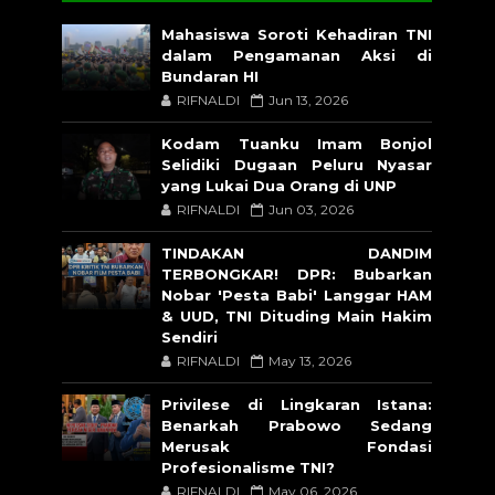
Mahasiswa Soroti Kehadiran TNI
dalam Pengamanan Aksi di
Bundaran HI
RIFNALDI
Jun 13, 2026
Kodam Tuanku Imam Bonjol
Selidiki Dugaan Peluru Nyasar
yang Lukai Dua Orang di UNP
RIFNALDI
Jun 03, 2026
TINDAKAN DANDIM
TERBONGKAR! DPR: Bubarkan
Nobar 'Pesta Babi' Langgar HAM
& UUD, TNI Dituding Main Hakim
Sendiri
RIFNALDI
May 13, 2026
Privilese di Lingkaran Istana:
Benarkah Prabowo Sedang
Merusak Fondasi
Profesionalisme TNI?
RIFNALDI
May 06, 2026