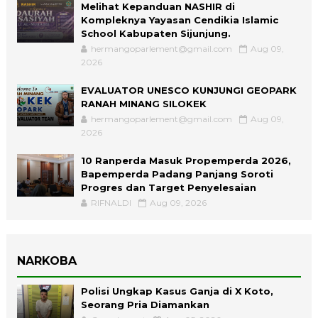
Melihat Kepanduan NASHIR di
Kompleknya Yayasan Cendikia Islamic
School Kabupaten Sijunjung.
hermangoparlement@gmail.com
Aug 09,
2026
EVALUATOR UNESCO KUNJUNGI GEOPARK
RANAH MINANG SILOKEK
hermangoparlement@gmail.com
Aug 09,
2026
10 Ranperda Masuk Propemperda 2026,
Bapemperda Padang Panjang Soroti
Progres dan Target Penyelesaian
RIFNALDI
Aug 09, 2026
NARKOBA
Polisi Ungkap Kasus Ganja di X Koto,
Seorang Pria Diamankan