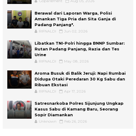
Goparlement
Aug 05, 2026
Berawal dari Laporan Warga, Polisi
Amankan Tiga Pria dan Sita Ganja di
Padang Panjang".
RIFNALDI
Jun 02, 2026
Libatkan TNI-Polri hingga BNNP Sumbar:
Rutan Padang Panjang, Razia dan Tes
Urine
RIFNALDI
May 08, 2026
Aroma Busuk di Balik Jeruji: Napi Rumbai
Diduga Otaki Peredaran 30 Kg Sabu dan
Ribuan Ekstasi
RIFNALDI
Apr 17, 2026
Satresnarkoba Polres Sijunjung Ungkap
Kasus Sabu di Kamang Baru, Seorang
Sopir Diamankan
Unknown
Feb 26, 2026