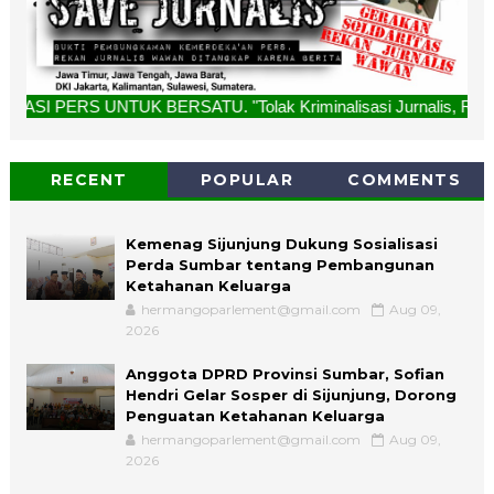
 BERSATU. "Tolak Kriminalisasi Jurnalis, Rekan Kami Bukan 
RECENT
POPULAR
COMMENTS
Kemenag Sijunjung Dukung Sosialisasi
Perda Sumbar tentang Pembangunan
Ketahanan Keluarga
hermangoparlement@gmail.com
Aug 09,
2026
Anggota DPRD Provinsi Sumbar, Sofian
Hendri Gelar Sosper di Sijunjung, Dorong
Penguatan Ketahanan Keluarga
hermangoparlement@gmail.com
Aug 09,
2026