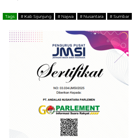
Tags
# Kab Sijunjung
# Najwa
# Nusantara
# Sumbar