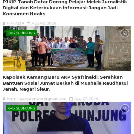
PJKIP Tanah Datar Dorong Pelajar Melek Jurnalistik
Digital dan Keterbukaan Informasi: Jangan Jadi
Konsumen Hoaks
RIFNALDI
Aug 08, 2026
KAB SIJUNJUNG
Kapolsek Kamang Baru AKP Syafrinaldi, Serahkan
Bantuan Sosial Jumat Berkah di Mushalla Raudhatul
Janah, Nagari Siaur.
hermangoparlement@gmail.com
Aug 07, 2026
KAB SIJUNJUNG