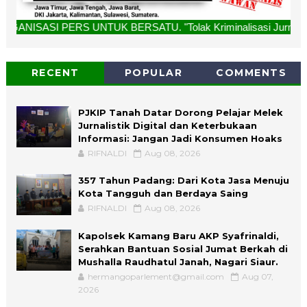
NTUK BERSATU. "Tolak Kriminalisasi Jurnalis, Rekan Kami Bu
RECENT
POPULAR
COMMENTS
PJKIP Tanah Datar Dorong Pelajar Melek
Jurnalistik Digital dan Keterbukaan
Informasi: Jangan Jadi Konsumen Hoaks
RIFNALDI
Aug 08, 2026
357 Tahun Padang: Dari Kota Jasa Menuju
Kota Tangguh dan Berdaya Saing
RIFNALDI
Aug 08, 2026
Kapolsek Kamang Baru AKP Syafrinaldi,
Serahkan Bantuan Sosial Jumat Berkah di
Mushalla Raudhatul Janah, Nagari Siaur.
hermangoparlement@gmail.com
Aug 07,
2026