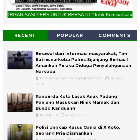
ASI PERS UNTUK BERSATU. "Tolak Kriminalisasi Jurnalis, Rek
RECENT
POPULAR
COMMENTS
Berawal dari Informasi masyarakat, Tim
Satresnarkoba Polres Sijunjung Berhasil
Amankan Pelaku Diduga Penyalahgunaan
Narkoba.
hermangoparlement@gmail.com
Aug 07,
2026
Ranperda Kota Layak Anak Padang
Panjang Masukkan Ninik Mamak dan
Bundo Kanduang
RIFNALDI
Aug 07, 2026
Polisi Ungkap Kasus Ganja di X Koto,
Seorang Pria Diamankan
Goparlement
Aug 05, 2026