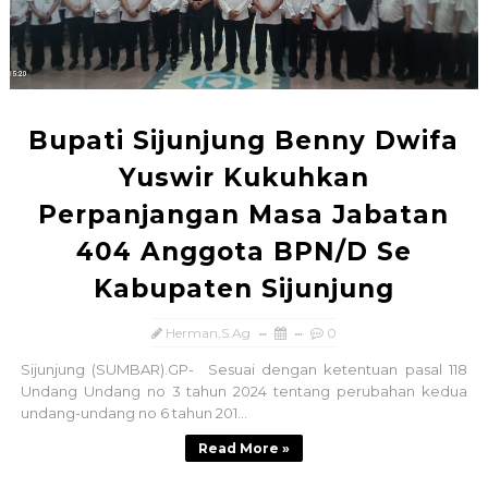
Bupati Sijunjung Benny Dwifa
Yuswir Kukuhkan
Perpanjangan Masa Jabatan
404 Anggota BPN/D Se
Kabupaten Sijunjung
Herman,S.Ag
0
Sijunjung (SUMBAR).GP- Sesuai dengan ketentuan pasal 118
Undang Undang no 3 tahun 2024 tentang perubahan kedua
undang-undang no 6 tahun 201...
Read More »