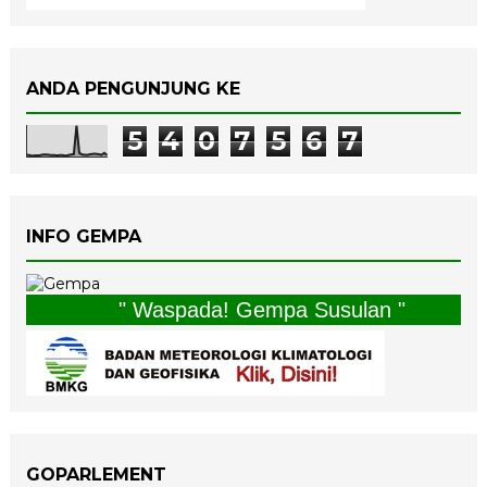
ANDA PENGUNJUNG KE
5
4
0
7
5
6
7
INFO GEMPA
" Waspada! Gempa Susulan "
GOPARLEMENT