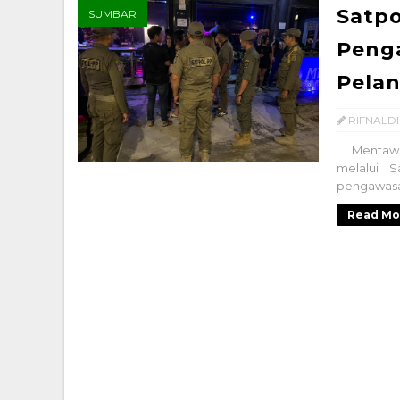
Satpo
SUMBAR
Peng
Pelan
RIFNALDI
Mentawai
melalui S
pengawasan
Read Mo