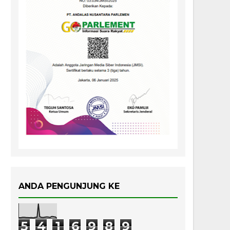
ANDA PENGUNJUNG KE
5
4
1
6
9
8
9