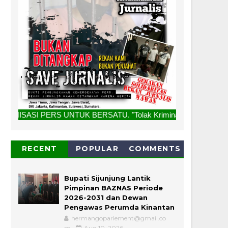
 UNTUK BERSATU. "Tolak Kriminalisasi Jurnalis, Rekan Kami 
RECENT
POPULAR
COMMENTS
Bupati Sijunjung Lantik
Pimpinan BAZNAS Periode
2026-2031 dan Dewan
Pengawas Perumda Kinantan
hermangoparlement@gmail.co
m
Aug 10, 2026