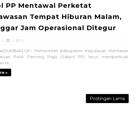
l PP Mentawai Perketat
awasan Tempat Hiburan Malam,
ggar Jam Operasional Ditegur
0
(SUMBAR).GP– Pemerintah Kabupaten Kepulauan Mentawai
atuan Polisi Pamong Praja (Satpol PP) terus memperkuat
 te...
re »
Postingan Lama