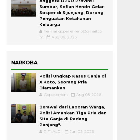
Anggota DPRD Provinsi
Sumbar, Sofian Hendri Gelar
Sosper di Sijunjung, Dorong
Penguatan Ketahanan
Keluarga
hermangoparlement@gmail.co
m
Aug 09, 2026
NARKOBA
Polisi Ungkap Kasus Ganja di
X Koto, Seorang Pria
Diamankan
Goparlement
Aug 05, 2026
Berawal dari Laporan Warga,
Polisi Amankan Tiga Pria dan
Sita Ganja di Padang
Panjang".
RIFNALDI
Jun 02, 2026