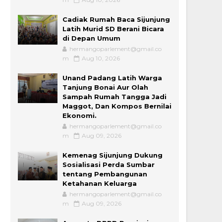
Cadiak Rumah Baca Sijunjung
Latih Murid SD Berani Bicara
di Depan Umum
hermangoparlement@gmail.co
m
Aug 10, 2026
Unand Padang Latih Warga
Tanjung Bonai Aur Olah
Sampah Rumah Tangga Jadi
Maggot, Dan Kompos Bernilai
Ekonomi.
hermangoparlement@gmail.co
m
Aug 09, 2026
Kemenag Sijunjung Dukung
Sosialisasi Perda Sumbar
tentang Pembangunan
Ketahanan Keluarga
hermangoparlement@gmail.co
m
Aug 09, 2026