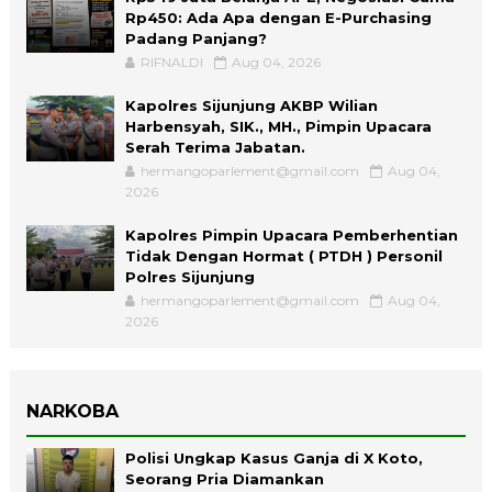
Rp450: Ada Apa dengan E-Purchasing
Padang Panjang?
RIFNALDI
Aug 04, 2026
Kapolres Sijunjung AKBP Wilian
Harbensyah, SIK., MH., Pimpin Upacara
Serah Terima Jabatan.
hermangoparlement@gmail.com
Aug 04,
2026
Kapolres Pimpin Upacara Pemberhentian
Tidak Dengan Hormat ( PTDH ) Personil
Polres Sijunjung
hermangoparlement@gmail.com
Aug 04,
2026
NARKOBA
Polisi Ungkap Kasus Ganja di X Koto,
Seorang Pria Diamankan