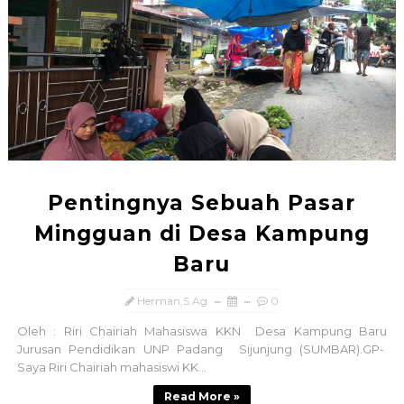
Pentingnya Sebuah Pasar
Mingguan di Desa Kampung
Baru
Herman,S.Ag
0
Oleh : Riri Chairiah Mahasiswa KKN Desa Kampung Baru
Jurusan Pendidikan UNP Padang Sijunjung (SUMBAR).GP-
Saya Riri Chairiah mahasiswi KK...
Read More »