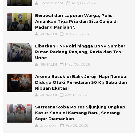
Goparlement
Aug 05, 2026
Berawal dari Laporan Warga, Polisi
Amankan Tiga Pria dan Sita Ganja di
Padang Panjang".
RIFNALDI
Jun 02, 2026
Libatkan TNI-Polri hingga BNNP Sumbar:
Rutan Padang Panjang, Razia dan Tes
Urine
RIFNALDI
May 08, 2026
Aroma Busuk di Balik Jeruji: Napi Rumbai
Diduga Otaki Peredaran 30 Kg Sabu dan
Ribuan Ekstasi
RIFNALDI
Apr 17, 2026
Satresnarkoba Polres Sijunjung Ungkap
Kasus Sabu di Kamang Baru, Seorang
Sopir Diamankan
Unknown
Feb 26, 2026