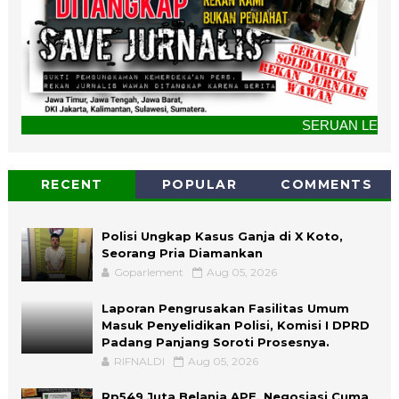
SERUAN LEMBAGA & ORGAN
RECENT
POPULAR
COMMENTS
Polisi Ungkap Kasus Ganja di X Koto,
Seorang Pria Diamankan
Goparlement
Aug 05, 2026
Laporan Pengrusakan Fasilitas Umum
Masuk Penyelidikan Polisi, Komisi I DPRD
Padang Panjang Soroti Prosesnya.
RIFNALDI
Aug 05, 2026
Rp549 Juta Belanja APE, Negosiasi Cuma