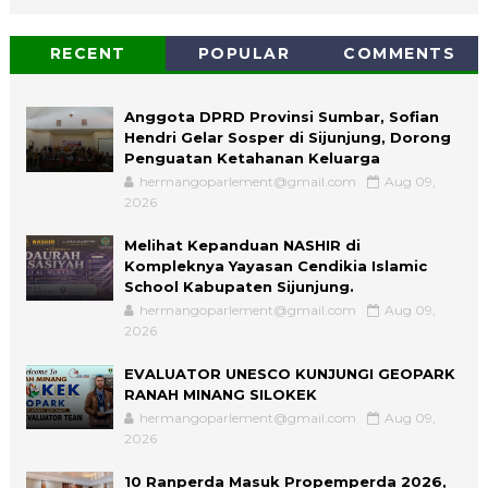
RECENT
POPULAR
COMMENTS
Anggota DPRD Provinsi Sumbar, Sofian
Hendri Gelar Sosper di Sijunjung, Dorong
Penguatan Ketahanan Keluarga
hermangoparlement@gmail.com
Aug 09,
2026
Melihat Kepanduan NASHIR di
Kompleknya Yayasan Cendikia Islamic
School Kabupaten Sijunjung.
hermangoparlement@gmail.com
Aug 09,
2026
EVALUATOR UNESCO KUNJUNGI GEOPARK
RANAH MINANG SILOKEK
hermangoparlement@gmail.com
Aug 09,
2026
10 Ranperda Masuk Propemperda 2026,