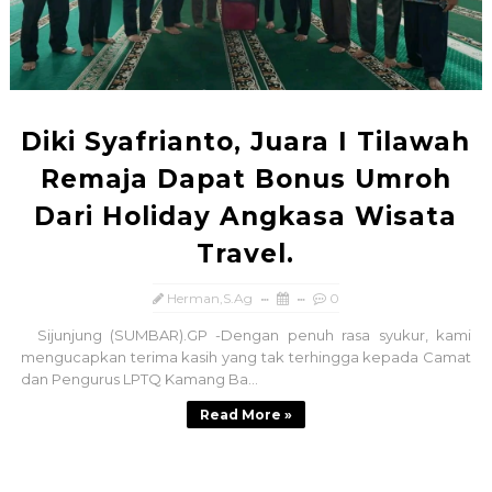
Diki Syafrianto, Juara I Tilawah
Remaja Dapat Bonus Umroh
Dari Holiday Angkasa Wisata
Travel.
Herman,S.Ag
0
Sijunjung (SUMBAR).GP -Dengan penuh rasa syukur, kami
mengucapkan terima kasih yang tak terhingga kepada Camat
dan Pengurus LPTQ Kamang Ba...
Read More »