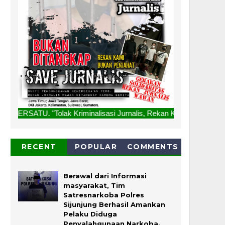
ak Kriminalisasi Jurnalis, Rekan Kami Bukan Penjahat, Buka
RECENT
POPULAR
COMMENTS
Berawal dari Informasi
masyarakat, Tim
Satresnarkoba Polres
Sijunjung Berhasil Amankan
Pelaku Diduga
Penyalahgunaan Narkoba.