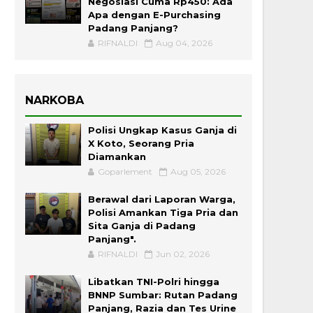
Negosiasi Cuma Rp450: Ada
Apa dengan E-Purchasing
Padang Panjang?
RIFNALDI
Aug 04, 2026
NARKOBA
Polisi Ungkap Kasus Ganja di
X Koto, Seorang Pria
Diamankan
Goparlement
Aug 05, 2026
Berawal dari Laporan Warga,
Polisi Amankan Tiga Pria dan
Sita Ganja di Padang
Panjang".
RIFNALDI
Jun 02, 2026
Libatkan TNI-Polri hingga
BNNP Sumbar: Rutan Padang
Panjang, Razia dan Tes Urine