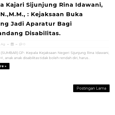
a Kajari Sijunjung Rina Idawani,
.N.,M.M., : Kejaksaan Buka
ng Jadi Aparatur Bagi
ndang Disabilitas.
.Ag
0
(SUMBAR).GP- Kepala Kejaksaan Negeri Sijunjung Rina Idawani,
M., anak anak disabilitas tidak boleh rendah diri, harus...
re »
Postingan Lama