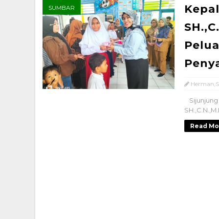
Kepal
SUMBAR
SH.,C
Pelua
Penya
Herman,S
Sijunjung 
SH.,C.N.,M.
Read Mo