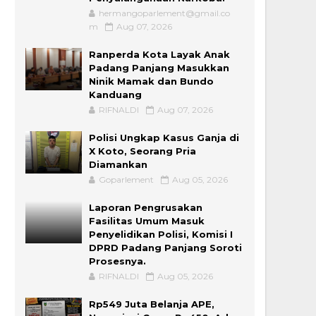
hermangoparlement@gmail.co
m
Aug 07, 2026
Ranperda Kota Layak Anak
Padang Panjang Masukkan
Ninik Mamak dan Bundo
Kanduang
RIFNALDI
Aug 07, 2026
Polisi Ungkap Kasus Ganja di
X Koto, Seorang Pria
Diamankan
Goparlement
Aug 05, 2026
Laporan Pengrusakan
Fasilitas Umum Masuk
Penyelidikan Polisi, Komisi I
DPRD Padang Panjang Soroti
Prosesnya.
RIFNALDI
Aug 05, 2026
Rp549 Juta Belanja APE,