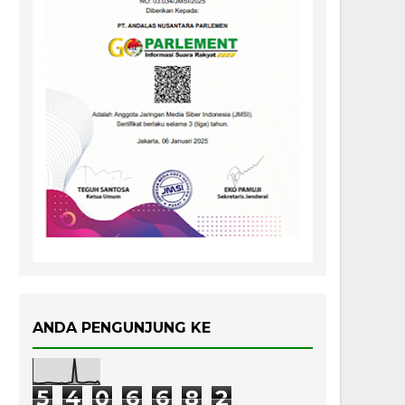
ANDA PENGUNJUNG KE
5
4
0
6
6
8
2