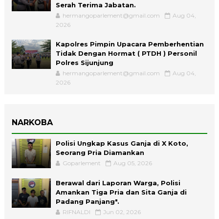
Serah Terima Jabatan.
hermangoparlement@gmail.com
Aug 04,
2026
Kapolres Pimpin Upacara Pemberhentian
Tidak Dengan Hormat ( PTDH ) Personil
Polres Sijunjung
hermangoparlement@gmail.com
Aug 04,
2026
NARKOBA
Polisi Ungkap Kasus Ganja di X Koto,
Seorang Pria Diamankan
Goparlement
Aug 05, 2026
Berawal dari Laporan Warga, Polisi
Amankan Tiga Pria dan Sita Ganja di
Padang Panjang".
RIFNALDI
Jun 02, 2026