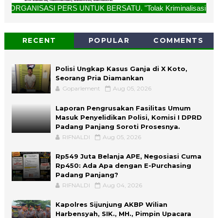
ASI PERS UNTUK BERSATU. "Tolak Kriminalisasi Jurnalis, Rek
RECENT
POPULAR
COMMENTS
Polisi Ungkap Kasus Ganja di X Koto,
Seorang Pria Diamankan
Goparlement
Aug 05, 2026
Laporan Pengrusakan Fasilitas Umum
Masuk Penyelidikan Polisi, Komisi I DPRD
Padang Panjang Soroti Prosesnya.
RIFNALDI
Aug 05, 2026
Rp549 Juta Belanja APE, Negosiasi Cuma
Rp450: Ada Apa dengan E-Purchasing
Padang Panjang?
RIFNALDI
Aug 04, 2026
Kapolres Sijunjung AKBP Wilian
Harbensyah, SIK., MH., Pimpin Upacara