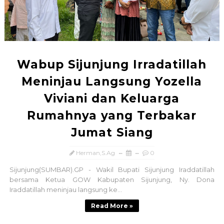
Wabup Sijunjung Irradatillah
Meninjau Langsung Yozella
Viviani dan Keluarga
Rumahnya yang Terbakar
Jumat Siang
Herman,S.Ag
0
Sijunjung(SUMBAR).GP - Wakil Bupati Sijunjung Iraddatillah
bersama Ketua GOW Kabupaten Sijunjung, Ny. Dona
Iraddatillah meninjau langsung ke...
Read More »