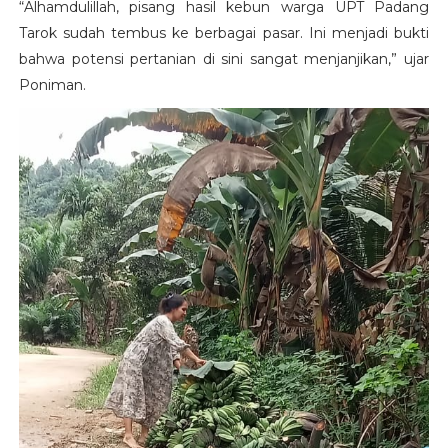
“Alhamdulillah, pisang hasil kebun warga UPT Padang
Tarok sudah tembus ke berbagai pasar. Ini menjadi bukti
bahwa potensi pertanian di sini sangat menjanjikan,” ujar
Poniman.