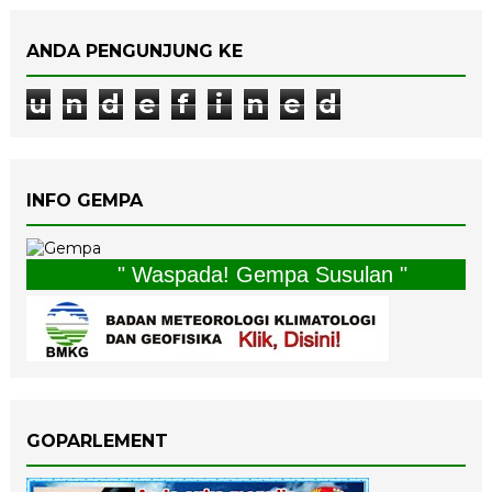
ANDA PENGUNJUNG KE
u
n
d
e
f
i
n
e
d
INFO GEMPA
" Waspada! Gempa Susulan "
GOPARLEMENT