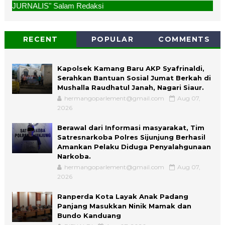
alam Redaksi
RECENT
POPULAR
COMMENTS
Kapolsek Kamang Baru AKP Syafrinaldi,
Serahkan Bantuan Sosial Jumat Berkah di
Mushalla Raudhatul Janah, Nagari Siaur.
hermangoparlement@gmail.com
Aug 07,
2026
Berawal dari Informasi masyarakat, Tim
Satresnarkoba Polres Sijunjung Berhasil
Amankan Pelaku Diduga Penyalahgunaan
Narkoba.
hermangoparlement@gmail.com
Aug 07,
2026
Ranperda Kota Layak Anak Padang
Panjang Masukkan Ninik Mamak dan
Bundo Kanduang