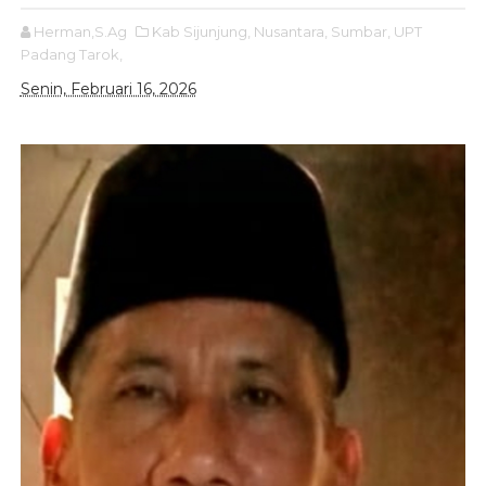
Herman,S.Ag
Kab Sijunjung,
Nusantara,
Sumbar,
UPT
Padang Tarok,
Senin, Februari 16, 2026