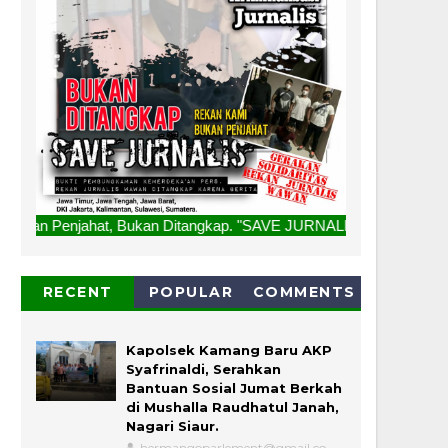
Bukan Ditangkap. "SAVE JURNALIS" Salam Redaksi
RECENT
POPULAR
COMMENTS
Kapolsek Kamang Baru AKP
Syafrinaldi, Serahkan
Bantuan Sosial Jumat Berkah
di Mushalla Raudhatul Janah,
Nagari Siaur.
hermangoparlement@gmail.co