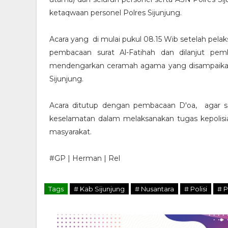
ketaqwaan personel Polres Sijunjung.
Acara yang di mulai pukul 08.15 Wib setelah pelak
pembacaan surat Al-Fatihah dan dilanjut pe
mendengarkan ceramah agama yang disampaika
Sijunjung.
Acara ditutup dengan pembacaan D'oa, agar sel
SERUAN LEMBAGA & ORGANISASI PERS UNTUK BERSATU.
keselamatan dalam melaksanakan tugas kepolisi
masyarakat.
#GP | Herman | Rel
Tags
# Kab Sijunjung
# Nusantara
# Polisi
# P