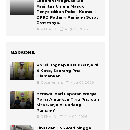
Laporan Pengrusakan
Fasilitas Umum Masuk
Penyelidikan Polisi, Komisi I
DPRD Padang Panjang Soroti
Prosesnya.
RIFNALDI
Aug 05, 2026
NARKOBA
Polisi Ungkap Kasus Ganja di
X Koto, Seorang Pria
Diamankan
Goparlement
Aug 05, 2026
Berawal dari Laporan Warga,
Polisi Amankan Tiga Pria dan
Sita Ganja di Padang
Panjang".
RIFNALDI
Jun 02, 2026
Libatkan TNI-Polri hingga