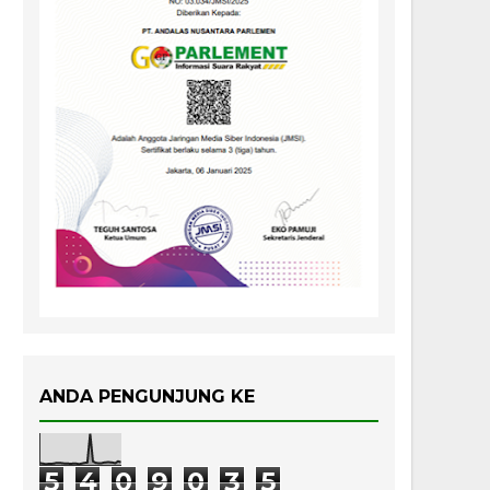
ANDA PENGUNJUNG KE
5
4
0
9
0
3
5