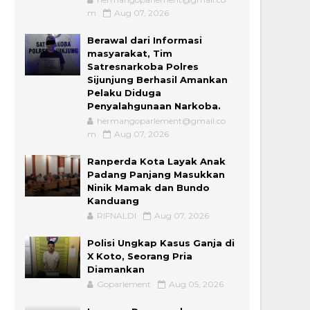
m
Aug 07, 2026
Berawal dari Informasi
masyarakat, Tim
Satresnarkoba Polres
Sijunjung Berhasil Amankan
Pelaku Diduga
Penyalahgunaan Narkoba.
hermangoparlement@gmail.co
m
Aug 07, 2026
Ranperda Kota Layak Anak
Padang Panjang Masukkan
Ninik Mamak dan Bundo
Kanduang
RIFNALDI
Aug 07, 2026
Polisi Ungkap Kasus Ganja di
X Koto, Seorang Pria
Diamankan
Goparlement
Aug 05, 2026