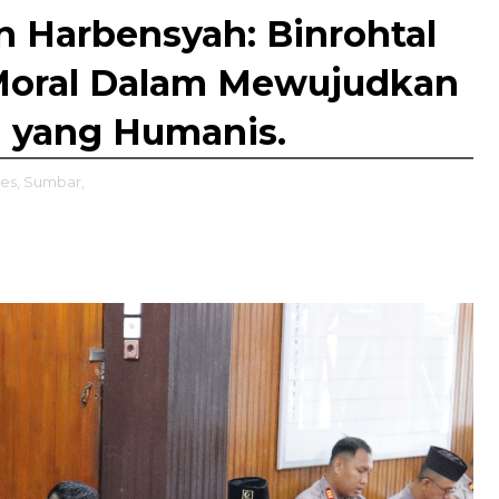
n Harbensyah: Binrohtal
 Moral Dalam Mewujudkan
n yang Humanis.
es,
Sumbar,