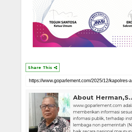
Share This
About Herman,S
www.goparlement.com adalah
memberikan informasi sesu
infomasi publik, terhadap in
lembaga non pemerintah (NGO
baik secara nasional maupun