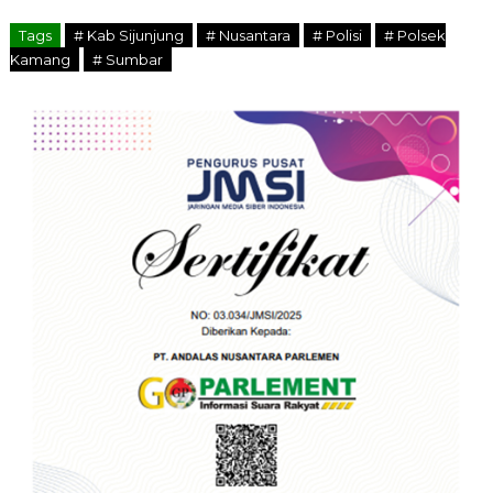
Tags
# Kab Sijunjung
# Nusantara
# Polisi
# Polsek
Kamang
# Sumbar