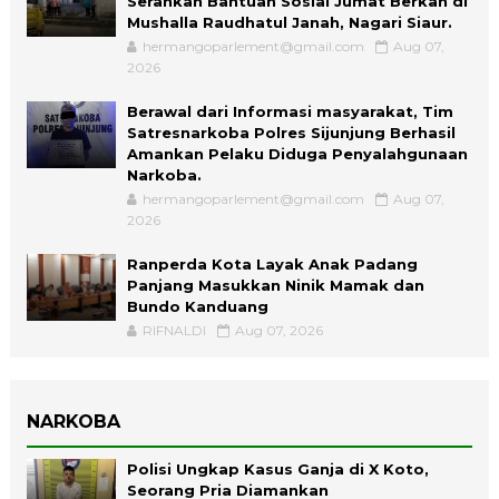
Serahkan Bantuan Sosial Jumat Berkah di
Mushalla Raudhatul Janah, Nagari Siaur.
hermangoparlement@gmail.com
Aug 07,
2026
Berawal dari Informasi masyarakat, Tim
Satresnarkoba Polres Sijunjung Berhasil
Amankan Pelaku Diduga Penyalahgunaan
Narkoba.
hermangoparlement@gmail.com
Aug 07,
2026
Ranperda Kota Layak Anak Padang
Panjang Masukkan Ninik Mamak dan
Bundo Kanduang
RIFNALDI
Aug 07, 2026
NARKOBA
Polisi Ungkap Kasus Ganja di X Koto,
Seorang Pria Diamankan