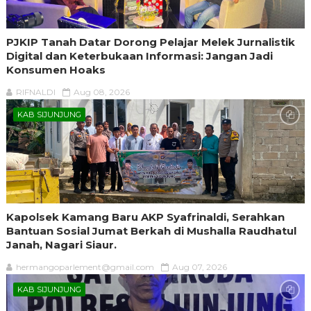
PJKIP Tanah Datar Dorong Pelajar Melek Jurnalistik
Digital dan Keterbukaan Informasi: Jangan Jadi
Konsumen Hoaks
RIFNALDI
Aug 08, 2026
KAB SIJUNJUNG
Kapolsek Kamang Baru AKP Syafrinaldi, Serahkan
Bantuan Sosial Jumat Berkah di Mushalla Raudhatul
Janah, Nagari Siaur.
hermangoparlement@gmail.com
Aug 07, 2026
KAB SIJUNJUNG