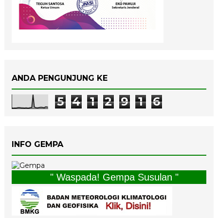
ANDA PENGUNJUNG KE
5
4
1
2
9
1
6
INFO GEMPA
" Waspada! Gempa Susulan "