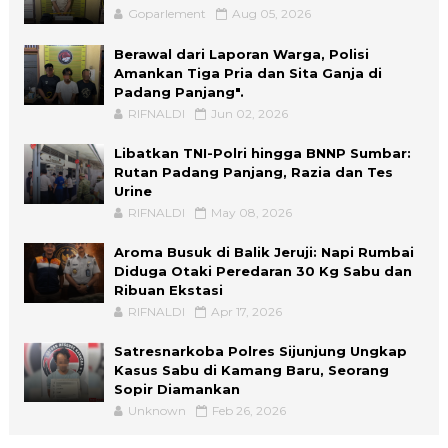
Goparlement
Aug 05, 2026
Berawal dari Laporan Warga, Polisi
Amankan Tiga Pria dan Sita Ganja di
Padang Panjang".
RIFNALDI
Jun 02, 2026
Libatkan TNI-Polri hingga BNNP Sumbar:
Rutan Padang Panjang, Razia dan Tes
Urine
RIFNALDI
May 08, 2026
Aroma Busuk di Balik Jeruji: Napi Rumbai
Diduga Otaki Peredaran 30 Kg Sabu dan
Ribuan Ekstasi
RIFNALDI
Apr 17, 2026
Satresnarkoba Polres Sijunjung Ungkap
Kasus Sabu di Kamang Baru, Seorang
Sopir Diamankan
Unknown
Feb 26, 2026