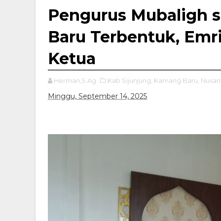
Pengurus Mubaligh 
Baru Terbentuk, Emria
Ketua
Herman,S.Ag
Kab Sijunjung,
Kamang Baru,
Nusant
Minggu, September 14, 2025