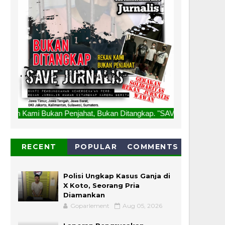
n Penjahat, Bukan Ditangkap. "SAVE JURNALIS" Salam Redaksi
RECENT
POPULAR
COMMENTS
Polisi Ungkap Kasus Ganja di
X Koto, Seorang Pria
Diamankan
Goparlement
Aug 05, 2026