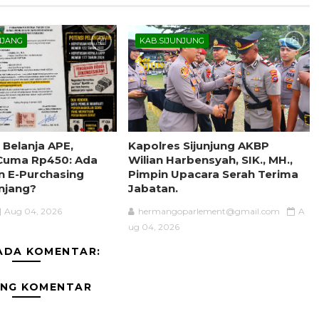
NJANG
KAB.SIJUNJUNG
 Belanja APE,
Kapolres Sijunjung AKBP
 Cuma Rp450: Ada
Wilian Harbensyah, SIK., MH.,
n E-Purchasing
Pimpin Upacara Serah Terima
njang?
Jabatan.
Aug 04, 2026
hermangoparlement@gmail.com
A
ug 04, 2026
ADA KOMENTAR:
ING KOMENTAR