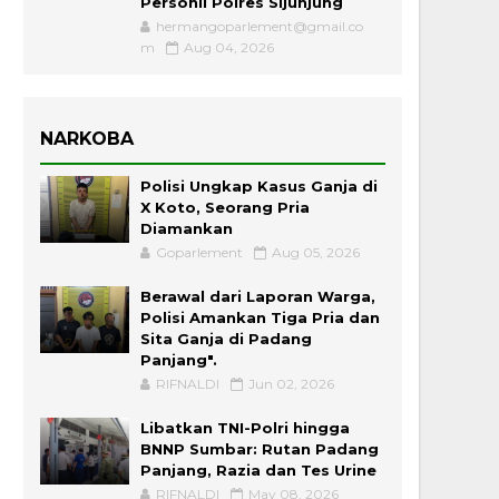
Personil Polres Sijunjung
hermangoparlement@gmail.co
m
Aug 04, 2026
NARKOBA
Polisi Ungkap Kasus Ganja di
X Koto, Seorang Pria
Diamankan
Goparlement
Aug 05, 2026
Berawal dari Laporan Warga,
Polisi Amankan Tiga Pria dan
Sita Ganja di Padang
Panjang".
RIFNALDI
Jun 02, 2026
Libatkan TNI-Polri hingga
BNNP Sumbar: Rutan Padang
Panjang, Razia dan Tes Urine
RIFNALDI
May 08, 2026