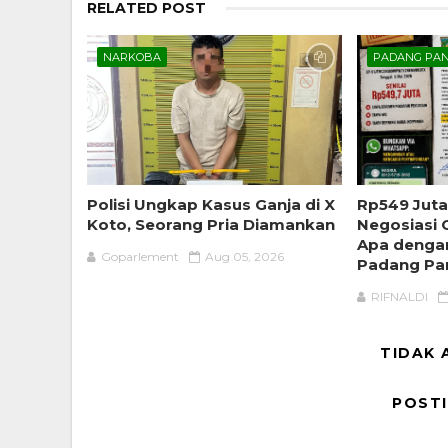
RELATED POST
NARKOBA
PADANG PA
Polisi Ungkap Kasus Ganja di X
Rp549 Juta
Koto, Seorang Pria Diamankan
Negosiasi
Apa denga
Goparlement
Aug 05, 2026
Padang Pa
RIFNALDI
TIDAK 
POST