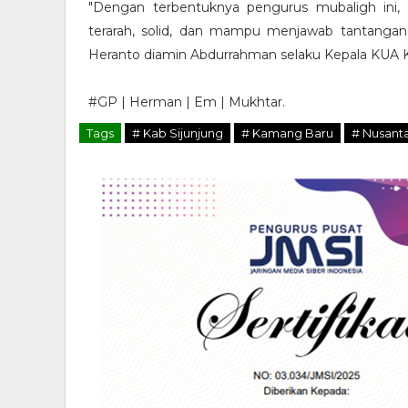
"Dengan terbentuknya pengurus mubaligh ini
terarah, solid, dan mampu menjawab tantangan
Heranto diamin Abdurrahman selaku Kepala KUA
#GP | Herman | Em | Mukhtar.
Tags
# Kab Sijunjung
# Kamang Baru
# Nusant