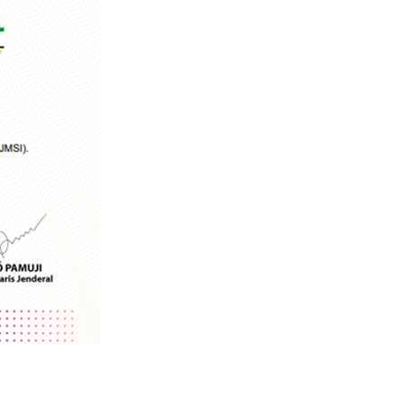
UK BERSATU. "Tolak Kriminalisasi Jurnalis, Rekan Kami Buka