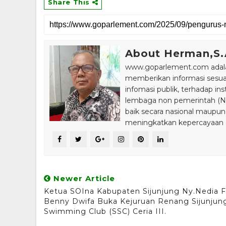
Share This
About Herman,S
www.goparlement.com adalah
memberikan informasi sesu
infomasi publik, terhadap in
lembaga non pemerintah (NGO
baik secara nasional maupun
meningkatkan kepercayaan da
Newer Article
Ketua SOIna Kabupaten Sijunjung Ny.Nedia Fi
Benny Dwifa Buka Kejuruan Renang Sijunjun
Swimming Club (SSC) Ceria III.