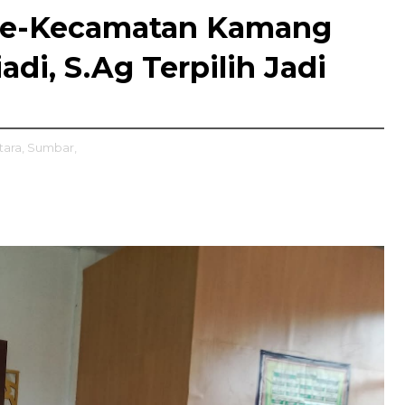
se-Kecamatan Kamang
di, S.Ag Terpilih Jadi
ara,
Sumbar,