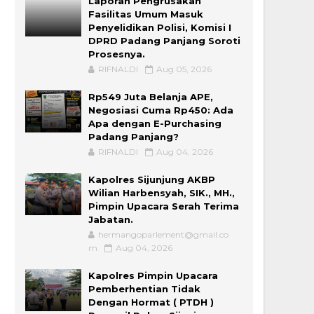
Laporan Pengrusakan
Fasilitas Umum Masuk
Penyelidikan Polisi, Komisi I
DPRD Padang Panjang Soroti
Prosesnya.
RIFNALDI
Aug 05, 2026
Rp549 Juta Belanja APE,
Negosiasi Cuma Rp450: Ada
Apa dengan E-Purchasing
Padang Panjang?
RIFNALDI
Aug 04, 2026
Kapolres Sijunjung AKBP
Wilian Harbensyah, SIK., MH.,
Pimpin Upacara Serah Terima
Jabatan.
hermangoparlement@gmail.co
m
Aug 04, 2026
Kapolres Pimpin Upacara
Pemberhentian Tidak
Dengan Hormat ( PTDH )