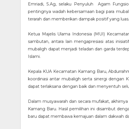
Emriadi, S.Ag, selaku Penyuluh Agam Fungsi
pentingnya wadah kebersamaan bagi para mubalig
terarah dan memberikan dampak positif yang luas
Ketua Majelis Ulama Indonesia (MUI) Kecamata
sambutan, antara lain mengapresiasi atas inisia
mubaligh dapat menjadi teladan dan garda ter
Islami.
Kepala KUA Kecamatan Kamang Baru, Abdurrahma
koordinasi antar mubaligh serta sinergi denga
dapat terlaksana dengan baik dan menyentuh selu
Dalam musyawarah dan secara mufakat, akhirnya t
Kamang Baru. Hasil pemilihan ini disambut deng
baru dapat membawa kemajuan dalam dakwah da