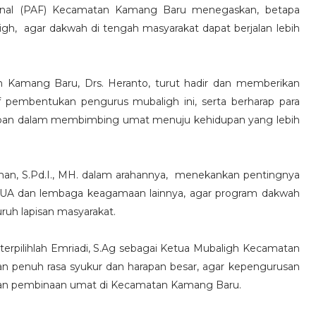
onal (PAF) Kecamatan Kamang Baru menegaskan, betapa
h, agar dakwah di tengah masyarakat dapat berjalan lebih
.
n Kamang Baru, Drs. Heranto, turut hadir dan memberikan
tif pembentukan pengurus mubaligh ini, serta berharap para
depan dalam membimbing umat menuju kehidupan yang lebih
n, S.Pd.I., MH. dalam arahannya, menekankan pentingnya
n KUA dan lembaga keagamaan lainnya, agar program dakwah
ruh lapisan masyarakat.
erpilihlah Emriadi, S.Ag sebagai Ketua Mubaligh Kecamatan
an penuh rasa syukur dan harapan besar, agar kepengurusan
n pembinaan umat di Kecamatan Kamang Baru.