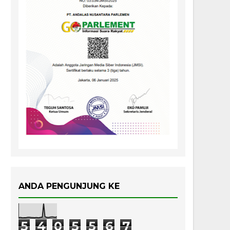
ANDA PENGUNJUNG KE
5
4
0
5
5
6
7