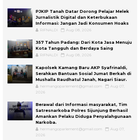
PJKIP Tanah Datar Dorong Pelajar Melek
Jurnalistik Digital dan Keterbukaan
Informasi: Jangan Jadi Konsumen Hoaks
RIFNALDI
Aug 08, 2026
357 Tahun Padang: Dari Kota Jasa Menuju
Kota Tangguh dan Berdaya Saing
RIFNALDI
Aug 08, 2026
Kapolsek Kamang Baru AKP Syafrinaldi,
Serahkan Bantuan Sosial Jumat Berkah di
Mushalla Raudhatul Janah, Nagari Siaur.
hermangoparlement@gmail.com
Aug 07,
2026
Berawal dari Informasi masyarakat, Tim
Satresnarkoba Polres Sijunjung Berhasil
Amankan Pelaku Diduga Penyalahgunaan
Narkoba.
hermangoparlement@gmail.com
Aug 07,
2026