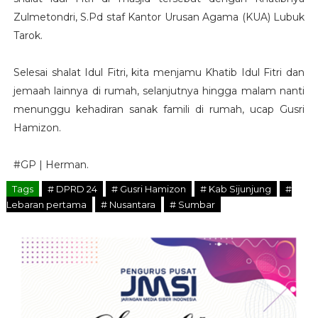
Zulmetondri, S.Pd staf Kantor Urusan Agama (KUA) Lubuk
Tarok.
Selesai shalat Idul Fitri, kita menjamu Khatib Idul Fitri dan
jemaah lainnya di rumah, selanjutnya hingga malam nanti
menunggu kehadiran sanak famili di rumah, ucap Gusri
Hamizon.
#GP | Herman.
Tags
# DPRD 24
# Gusri Hamizon
# Kab Sijunjung
#
Lebaran pertama
# Nusantara
# Sumbar