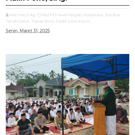
Herman,S.Ag
Idul Fitri 1446 Hijriyah,
Nusantara,
Sumbar,
Tanah Datar,
Topian Koto Gadih Limo Kaum,
Senin, Maret 31, 2025