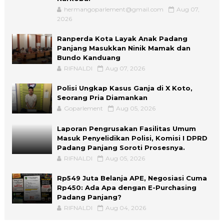
hermangoparlement@gmail.com
Aug 07,
2026
Ranperda Kota Layak Anak Padang
Panjang Masukkan Ninik Mamak dan
Bundo Kanduang
RIFNALDI
Aug 07, 2026
Polisi Ungkap Kasus Ganja di X Koto,
Seorang Pria Diamankan
Goparlement
Aug 05, 2026
Laporan Pengrusakan Fasilitas Umum
Masuk Penyelidikan Polisi, Komisi I DPRD
Padang Panjang Soroti Prosesnya.
RIFNALDI
Aug 05, 2026
Rp549 Juta Belanja APE, Negosiasi Cuma
Rp450: Ada Apa dengan E-Purchasing
Padang Panjang?
RIFNALDI
Aug 04, 2026