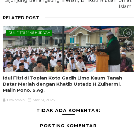
Sijunjung Berlangsung Meriah, Di Ikuti Ribuan Umat
Islam
RELATED POST
IDUL FITRI 1446 HIJRIYAH
Idul Fitri di Topian Koto Gadih Limo Kaum Tanah
Datar Meriah dengan Khatib Ustadz H.Zulhermi,
Malin Pono, S.Ag.
Unknown
Mar 31, 2025
TIDAK ADA KOMENTAR:
POSTING KOMENTAR