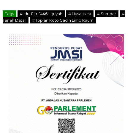
Tags
# Idul Fitri 1446 Hijriyah
# Nusantara
# Sumbar
#
Tanah Datar
# Topian Koto Gadih Limo Kaum