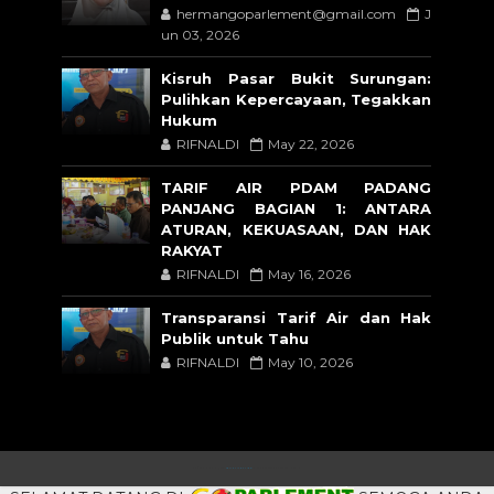
hermangoparlement@gmail.com
J
un 03, 2026
Kisruh Pasar Bukit Surungan:
Pulihkan Kepercayaan, Tegakkan
Hukum
RIFNALDI
May 22, 2026
TARIF AIR PDAM PADANG
PANJANG BAGIAN 1: ANTARA
ATURAN, KEKUASAAN, DAN HAK
RAKYAT
RIFNALDI
May 16, 2026
Transparansi Tarif Air dan Hak
Publik untuk Tahu
RIFNALDI
May 10, 2026
CRAFTED WITH
BY
TEMPLATESYARD
| DISTRIBUTED BY
BLOGSPOT