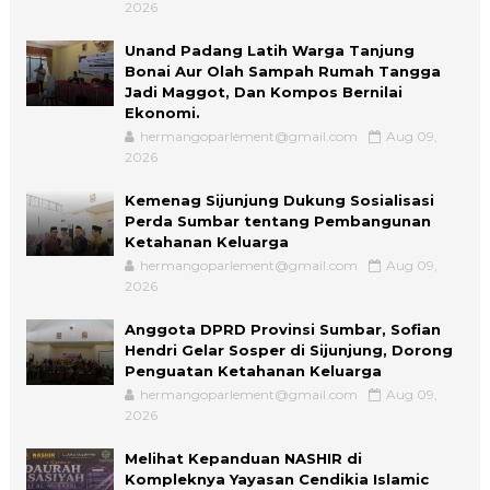
2026
Unand Padang Latih Warga Tanjung
Bonai Aur Olah Sampah Rumah Tangga
Jadi Maggot, Dan Kompos Bernilai
Ekonomi.
hermangoparlement@gmail.com
Aug 09,
2026
Kemenag Sijunjung Dukung Sosialisasi
Perda Sumbar tentang Pembangunan
Ketahanan Keluarga
hermangoparlement@gmail.com
Aug 09,
2026
Anggota DPRD Provinsi Sumbar, Sofian
Hendri Gelar Sosper di Sijunjung, Dorong
Penguatan Ketahanan Keluarga
hermangoparlement@gmail.com
Aug 09,
2026
Melihat Kepanduan NASHIR di
Kompleknya Yayasan Cendikia Islamic