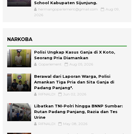
School Kabupaten Sijunjung.
hermangoparlement@gmail.com
Aug 09,
2026
NARKOBA
Polisi Ungkap Kasus Ganja di X Koto,
Seorang Pria Diamankan
Goparlement
Aug 05, 2026
Berawal dari Laporan Warga, Polisi
Amankan Tiga Pria dan Sita Ganja di
Padang Panjang".
RIFNALDI
Jun 02, 2026
Libatkan TNI-Polri hingga BNNP Sumbar:
Rutan Padang Panjang, Razia dan Tes
Urine
RIFNALDI
May 08, 2026