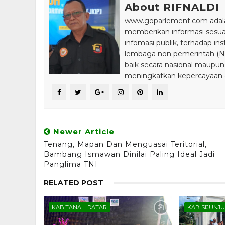
About RIFNALDI
www.goparlement.com adalah
memberikan informasi sesu
infomasi publik, terhadap in
lembaga non pemerintah (NGO
baik secara nasional maupun
meningkatkan kepercayaan da
Newer Article
Tenang, Mapan Dan Menguasai Teritorial,
Bambang Ismawan Dinilai Paling Ideal Jadi
Panglima TNI
RELATED POST
KAB.TANAH DATAR
KAB SIJUNJ