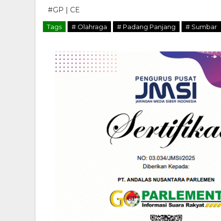
#GP | CE
Tags
# Olahraga
# Padang Panjang
# Sumbar