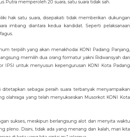
 Putra memperoleh 20 suara, satu suara tidak sah.
iki hak satu suara, disepakati tidak memberikan dukungan
ra imbang diantara kedua kandidat. Seperti pelaksanaan
fagus.
Umum terpilih yang akan menakhodai KONI Padang Panjang,
angsung memilih dua orang formatur yakni Ridwansyah dari
bor IPSI untuk menyusun kepengurusan KONI Kota Padang
 ditetapkan sebagai peraih suara terbanyak menyampaikan
ang olahraga yang telah menyukseskan Musorkot KONI Kota
 dengan sukses, meskipun berlangsung alot dan menyita waktu
pleno. Disini, tidak ada yang menang dan kalah, mari kita
a di kota yang kita cintai ini,” jelasnya.