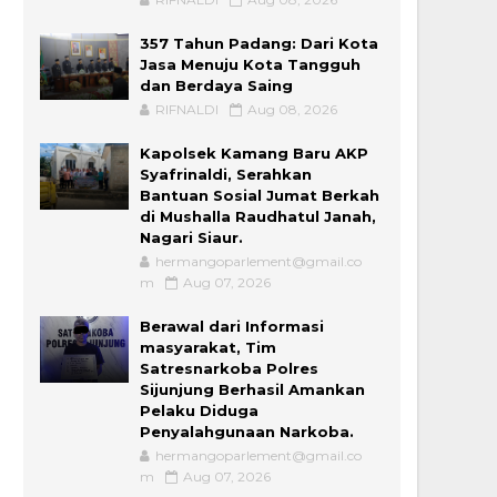
357 Tahun Padang: Dari Kota
Jasa Menuju Kota Tangguh
dan Berdaya Saing
RIFNALDI
Aug 08, 2026
Kapolsek Kamang Baru AKP
Syafrinaldi, Serahkan
Bantuan Sosial Jumat Berkah
di Mushalla Raudhatul Janah,
Nagari Siaur.
hermangoparlement@gmail.co
m
Aug 07, 2026
Berawal dari Informasi
masyarakat, Tim
Satresnarkoba Polres
Sijunjung Berhasil Amankan
Pelaku Diduga
Penyalahgunaan Narkoba.
hermangoparlement@gmail.co
m
Aug 07, 2026