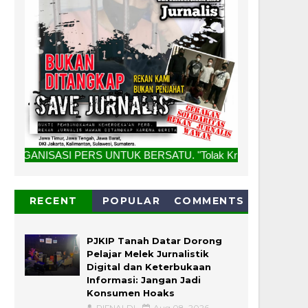
S UNTUK BERSATU. "Tolak Kriminalisasi Jurnalis, Rekan Kami 
RECENT
POPULAR
COMMENTS
PJKIP Tanah Datar Dorong
Pelajar Melek Jurnalistik
Digital dan Keterbukaan
Informasi: Jangan Jadi
Konsumen Hoaks
RIFNALDI
Aug 08, 2026