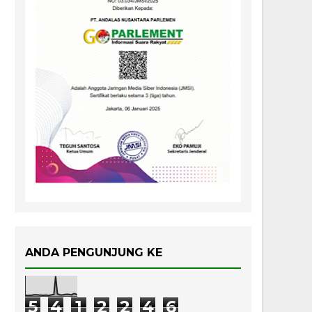
ANDA PENGUNJUNG KE
5
4
1
2
2
4
6