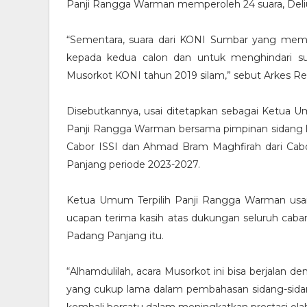
Panji Rangga Warman memperoleh 24 suara, Delius
“Sementara, suara dari KONI Sumbar yang memil
kepada kedua calon dan untuk menghindari sua
Musorkot KONI tahun 2019 silam,” sebut Arkes Re
Disebutkannya, usai ditetapkan sebagai Ketua 
Panji Rangga Warman bersama pimpinan sidang l
Cabor ISSI dan Ahmad Bram Maghfirah dari Ca
Panjang periode 2023-2027.
Ketua Umum Terpilih Panji Rangga Warman usai
ucapan terima kasih atas dukungan seluruh cab
Padang Panjang itu.
“Alhamdulilah, acara Musorkot ini bisa berjalan
yang cukup lama dalam pembahasan sidang-sidang 
kembali bersatu dalam meningkatkan prestasi olahrag