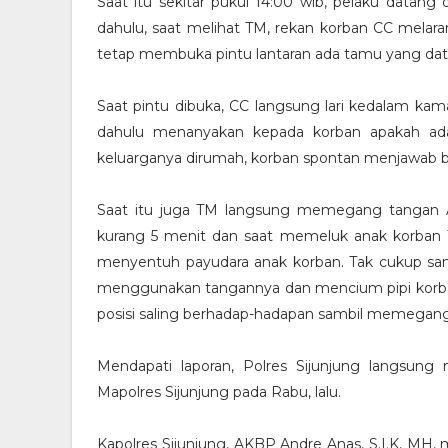
Saat itu sekitar pukul 14:00 wib, pelaku datan
dahulu, saat melihat TM, rekan korban CC mel
tetap membuka pintu lantaran ada tamu yang dat
Saat pintu dibuka, CC langsung lari kedalam kam
dahulu menanyakan kepada korban apakah ad
keluarganya dirumah, korban spontan menjawab b
Saat itu juga TM langsung memegang tangan 
kurang 5 menit dan saat memeluk anak korba
menyentuh payudara anak korban. Tak cukup sa
menggunakan tangannya dan mencium pipi korban
posisi saling berhadap-hadapan sambil memegan
Mendapati laporan, Polres Sijunjung langsun
Mapolres Sijunjung pada Rabu, lalu.
Kapolres Sijunjung, AKBP Andre Anas, S.I.K, MH, m