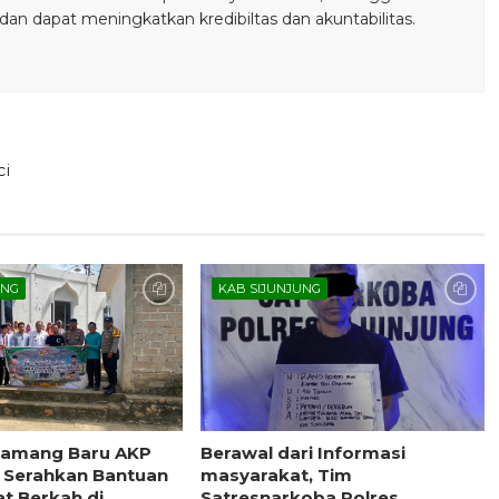
n dapat meningkatkan kredibiltas dan akuntabilitas.
ci
UNG
KAB SIJUNJUNG
Kamang Baru AKP
Berawal dari Informasi
i, Serahkan Bantuan
masyarakat, Tim
at Berkah di
Satresnarkoba Polres