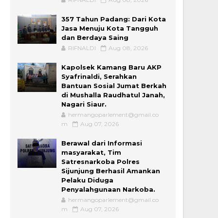
357 Tahun Padang: Dari Kota
Jasa Menuju Kota Tangguh
dan Berdaya Saing
RIFNALDI
Aug 08, 2026
Kapolsek Kamang Baru AKP
Syafrinaldi, Serahkan
Bantuan Sosial Jumat Berkah
di Mushalla Raudhatul Janah,
Nagari Siaur.
hermangoparlement@gmail.co
m
Aug 07, 2026
Berawal dari Informasi
masyarakat, Tim
Satresnarkoba Polres
Sijunjung Berhasil Amankan
Pelaku Diduga
Penyalahgunaan Narkoba.
hermangoparlement@gmail.co
m
Aug 07, 2026