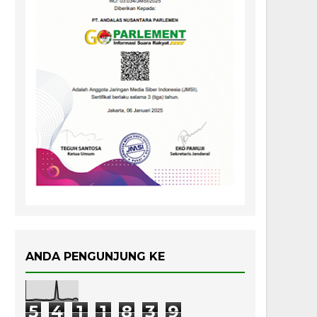
ANDA PENGUNJUNG KE
5
4
1
1
8
3
9