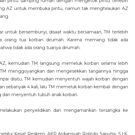
g dari pintu samping rumah dengan mengetok pintu terlebih
arang AZ untuk membuka pintu, namun tak menghiraukan AZ
ang.
ar untuk bersembunyi, disaat waktu bersamaan, TM terlebih
a orang tua korban dirumah. Karena memang tidak ada
ahwa tidak ada orang tuanya dirumah.
AZ, kemudian TM langsung memeluk korban selama lebih
n TM menggoyangkan dan mengesekkan tangannya hingga
mpai disitu, TM kemudian menyentuh wajah korban dengan
 sebanyak 4 kali, lalu TM memeluk korban kembali dengan
g dan menyentuh tubuh anak korban.
g melakukan penyelidikan dan mengamankan tersangka ke
elalui Kasat Reskrim, AKP Ardiansyah Rolindo Saputra, S.I.K,