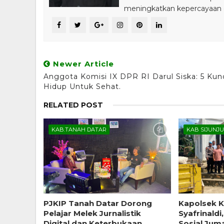
meningkatkan kepercayaan da
Newer Article
Anggota Komisi IX DPR RI Darul Siska: 5 Kun
Hidup Untuk Sehat.
RELATED POST
KAB.TANAH DATAR
KAB SIJUNJ
PJKIP Tanah Datar Dorong
Kapolsek 
Pelajar Melek Jurnalistik
Syafrinald
Digital dan Keterbukaan
Sosial Jum