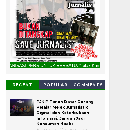
NTUK BERSATU. "Tolak Kriminalisasi Jurnalis, Rekan Kami Bu
RECENT
POPULAR
COMMENTS
PJKIP Tanah Datar Dorong
Pelajar Melek Jurnalistik
Digital dan Keterbukaan
Informasi: Jangan Jadi
Konsumen Hoaks
RIFNALDI
Aug 08, 2026