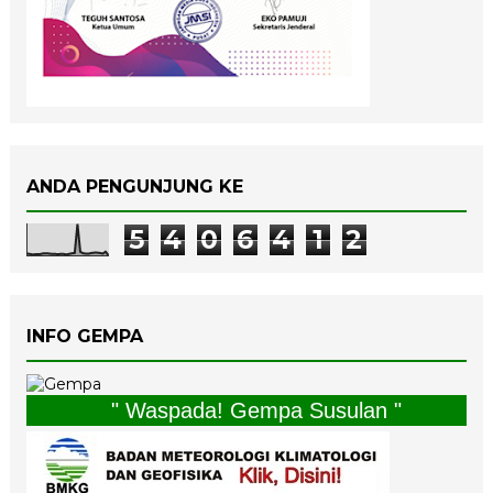
ANDA PENGUNJUNG KE
5
4
0
6
4
1
2
INFO GEMPA
" Waspada! Gempa Susulan "