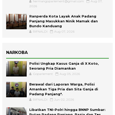
hermangoparlement@gmail.com
Aug 07,
2026
Ranperda Kota Layak Anak Padang
Panjang Masukkan Ninik Mamak dan
Bundo Kanduang
RIFNALDI
Aug 07, 2026
NARKOBA
Polisi Ungkap Kasus Ganja di X Koto,
Seorang Pria Diamankan
Goparlement
Aug 05, 2026
Berawal dari Laporan Warga, Polisi
Amankan Tiga Pria dan Sita Ganja di
Padang Panjang".
RIFNALDI
Jun 02, 2026
Libatkan TNI-Polri hingga BNNP Sumbar:
Rutan Padang Panjang, Razia dan Tes