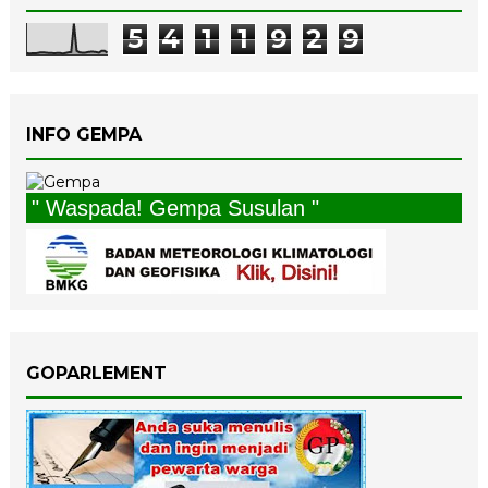
5
4
1
1
9
2
9
INFO GEMPA
" Waspada! Gempa Susulan "
GOPARLEMENT