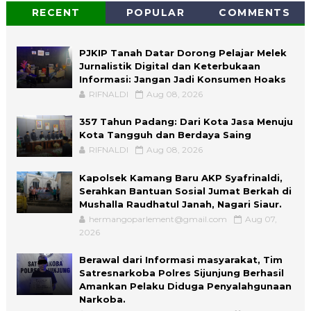
RECENT
POPULAR
COMMENTS
PJKIP Tanah Datar Dorong Pelajar Melek
Jurnalistik Digital dan Keterbukaan
Informasi: Jangan Jadi Konsumen Hoaks
RIFNALDI
Aug 08, 2026
357 Tahun Padang: Dari Kota Jasa Menuju
Kota Tangguh dan Berdaya Saing
RIFNALDI
Aug 08, 2026
Kapolsek Kamang Baru AKP Syafrinaldi,
Serahkan Bantuan Sosial Jumat Berkah di
Mushalla Raudhatul Janah, Nagari Siaur.
hermangoparlement@gmail.com
Aug 07,
2026
Berawal dari Informasi masyarakat, Tim
Satresnarkoba Polres Sijunjung Berhasil
Amankan Pelaku Diduga Penyalahgunaan
Narkoba.