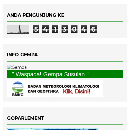
ANDA PENGUNJUNG KE
5
4
1
3
0
4
6
INFO GEMPA
" Waspada! Gempa Susulan "
GOPARLEMENT