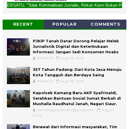
Kriminalisasi Jurnalis, Rekan Kami Bukan Penjahat, Bukan D
RECENT
POPULAR
COMMENTS
PJKIP Tanah Datar Dorong Pelajar Melek
Jurnalistik Digital dan Keterbukaan
Informasi: Jangan Jadi Konsumen Hoaks
RIFNALDI
Aug 08, 2026
357 Tahun Padang: Dari Kota Jasa Menuju
Kota Tangguh dan Berdaya Saing
RIFNALDI
Aug 08, 2026
Kapolsek Kamang Baru AKP Syafrinaldi,
Serahkan Bantuan Sosial Jumat Berkah di
Mushalla Raudhatul Janah, Nagari Siaur.
hermangoparlement@gmail.com
Aug 07,
2026
Berawal dari Informasi masyarakat, Tim