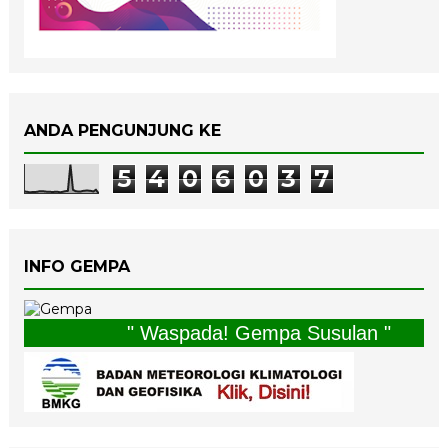
ANDA PENGUNJUNG KE
5
4
0
6
0
3
7
INFO GEMPA
" Waspada! Gempa Susulan "