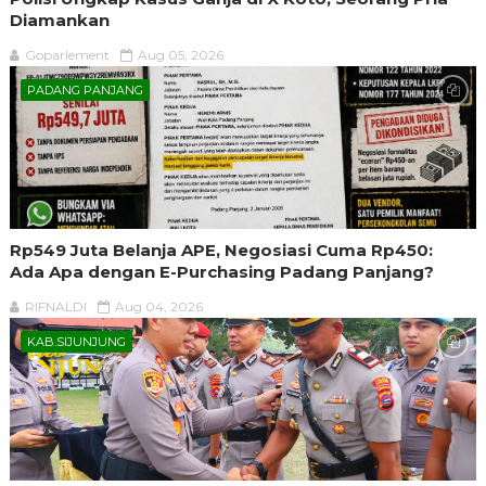
Diamankan
Goparlement
Aug 05, 2026
PADANG PANJANG
Rp549 Juta Belanja APE, Negosiasi Cuma Rp450:
Ada Apa dengan E-Purchasing Padang Panjang?
RIFNALDI
Aug 04, 2026
KAB.SIJUNJUNG