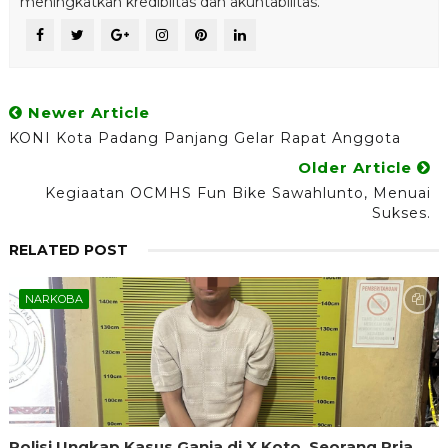
meningkatkan kredibiltas dan akuntabilitas.
Newer Article
KONI Kota Padang Panjang Gelar Rapat Anggota
Older Article
Kegiaatan OCMHS Fun Bike Sawahlunto, Menuai
Sukses.
RELATED POST
NARKOBA
Polisi Ungkap Kasus Ganja di X Koto, Seorang Pria