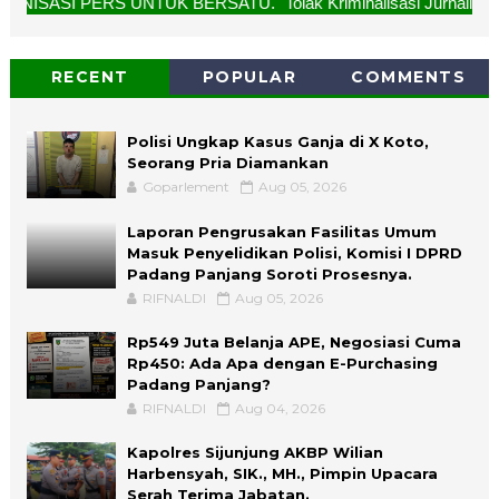
NTUK BERSATU. "Tolak Kriminalisasi Jurnalis, Rekan Kami Buk
RECENT
POPULAR
COMMENTS
Polisi Ungkap Kasus Ganja di X Koto,
Seorang Pria Diamankan
Goparlement
Aug 05, 2026
Laporan Pengrusakan Fasilitas Umum
Masuk Penyelidikan Polisi, Komisi I DPRD
Padang Panjang Soroti Prosesnya.
RIFNALDI
Aug 05, 2026
Rp549 Juta Belanja APE, Negosiasi Cuma
Rp450: Ada Apa dengan E-Purchasing
Padang Panjang?
RIFNALDI
Aug 04, 2026
Kapolres Sijunjung AKBP Wilian
Harbensyah, SIK., MH., Pimpin Upacara
Serah Terima Jabatan.