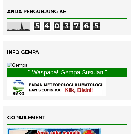
ANDA PENGUNJUNG KE
5
4
0
3
7
6
5
INFO GEMPA
" Waspada! Gempa Susulan "
GOPARLEMENT