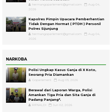
hermangoparlement@gmail.com
Aug 04,
2026
Kapolres Pimpin Upacara Pemberhentian
Tidak Dengan Hormat ( PTDH ) Personil
Polres Sijunjung
hermangoparlement@gmail.com
Aug 04,
2026
NARKOBA
Polisi Ungkap Kasus Ganja di X Koto,
Seorang Pria Diamankan
Goparlement
Aug 05, 2026
Berawal dari Laporan Warga, Polisi
Amankan Tiga Pria dan Sita Ganja di
Padang Panjang".
RIFNALDI
Jun 02, 2026