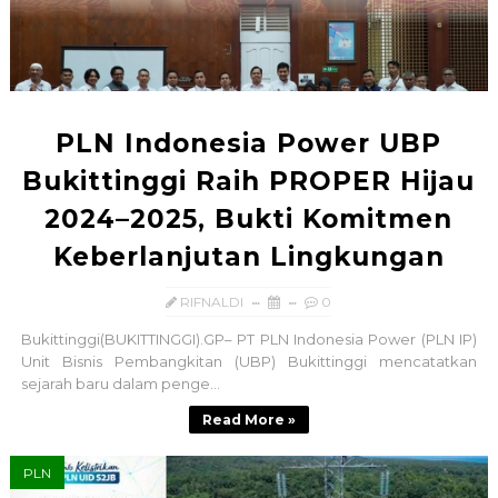
PLN Indonesia Power UBP
Bukittinggi Raih PROPER Hijau
2024–2025, Bukti Komitmen
Keberlanjutan Lingkungan
RIFNALDI
0
Bukittinggi(BUKITTINGGI).GP– PT PLN Indonesia Power (PLN IP)
Unit Bisnis Pembangkitan (UBP) Bukittinggi mencatatkan
sejarah baru dalam penge...
Read More »
PLN