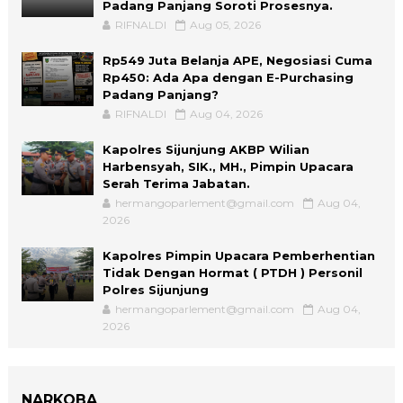
Padang Panjang Soroti Prosesnya.
RIFNALDI
Aug 05, 2026
Rp549 Juta Belanja APE, Negosiasi Cuma
Rp450: Ada Apa dengan E-Purchasing
Padang Panjang?
RIFNALDI
Aug 04, 2026
Kapolres Sijunjung AKBP Wilian
Harbensyah, SIK., MH., Pimpin Upacara
Serah Terima Jabatan.
hermangoparlement@gmail.com
Aug 04,
2026
Kapolres Pimpin Upacara Pemberhentian
Tidak Dengan Hormat ( PTDH ) Personil
Polres Sijunjung
hermangoparlement@gmail.com
Aug 04,
2026
NARKOBA