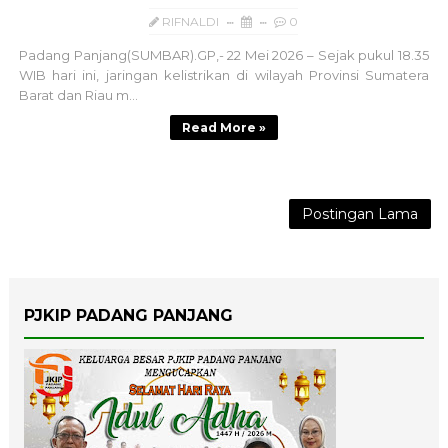
RIFNALDI
0
Padang Panjang(SUMBAR).GP,- 22 Mei 2026 – Sejak pukul 18.35
WIB hari ini, jaringan kelistrikan di wilayah Provinsi Sumatera
Barat dan Riau m...
Read More »
Postingan Lama
PJKIP PADANG PANJANG