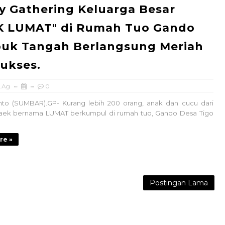
y Gathering Keluarga Besar
K LUMAT" di Rumah Tuo Gando
uk Tangah Berlangsung Meriah
ukses.
.Ag
0
o (SUMBAR).GP- Kurang lebih 200 orang, anak dan cucu dari
aek bernama LUMAT berkumpul di rumah tuo, Gando Desa Tigo
re »
Postingan Lama