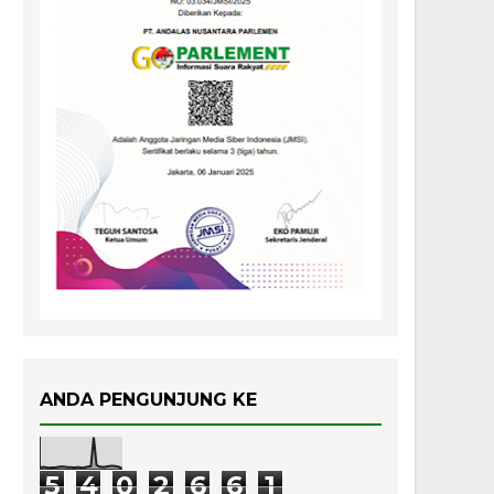
ANDA PENGUNJUNG KE
5
4
0
2
6
6
1