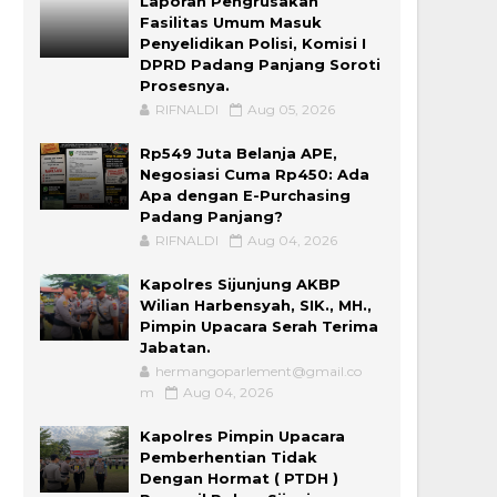
Laporan Pengrusakan
Fasilitas Umum Masuk
Penyelidikan Polisi, Komisi I
DPRD Padang Panjang Soroti
Prosesnya.
RIFNALDI
Aug 05, 2026
Rp549 Juta Belanja APE,
Negosiasi Cuma Rp450: Ada
Apa dengan E-Purchasing
Padang Panjang?
RIFNALDI
Aug 04, 2026
Kapolres Sijunjung AKBP
Wilian Harbensyah, SIK., MH.,
Pimpin Upacara Serah Terima
Jabatan.
hermangoparlement@gmail.co
m
Aug 04, 2026
Kapolres Pimpin Upacara
Pemberhentian Tidak
Dengan Hormat ( PTDH )