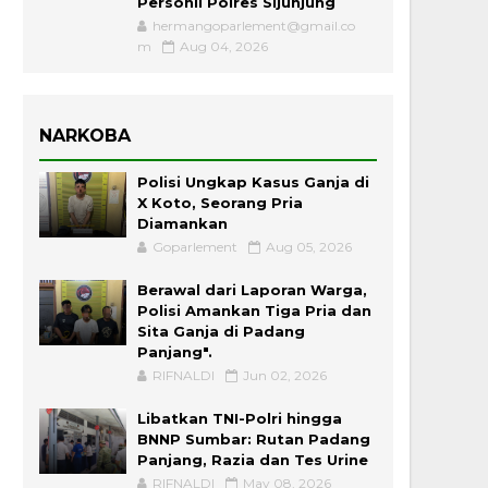
Personil Polres Sijunjung
hermangoparlement@gmail.co
m
Aug 04, 2026
NARKOBA
Polisi Ungkap Kasus Ganja di
X Koto, Seorang Pria
Diamankan
Goparlement
Aug 05, 2026
Berawal dari Laporan Warga,
Polisi Amankan Tiga Pria dan
Sita Ganja di Padang
Panjang".
RIFNALDI
Jun 02, 2026
Libatkan TNI-Polri hingga
BNNP Sumbar: Rutan Padang
Panjang, Razia dan Tes Urine
RIFNALDI
May 08, 2026