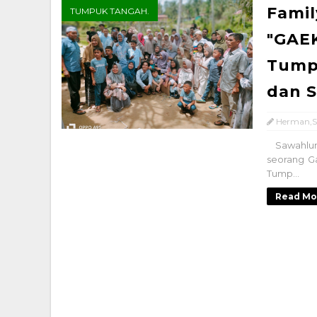
Famil
TUMPUK TANGAH.
"GAE
Tump
dan S
Herman,S
Sawahlunt
seorang G
Tump...
Read Mo