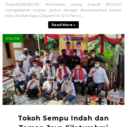
Depok(JABAR).GP- Komunitas Juang Depok (KOJUD)
mengadakan ucapan syukur dengan diresmikannya kantor
baru di Jalan Raya Citayam No.12 D Panco...
Read More »
POLITIK
Tokoh Sempu Indah dan