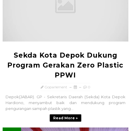
Sekda Kota Depok Dukung
Program Gerakan Zero Plastic
PPWI
Goparlement
0
Depok(JABAR). GP - Sekretaris Daerah (Sekda) Kota Depok
Hardiono, menyambut baik dan mendukung program
pengurangan sampah plastik yang...
Read More »