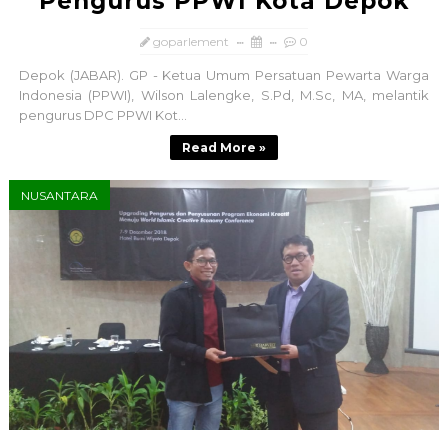
Pengurus PPWI Kota Depok
goparlement
0
Depok (JABAR). GP - Ketua Umum Persatuan Pewarta Warga
Indonesia (PPWI), Wilson Lalengke, S.Pd, M.Sc, MA, melantik
pengurus DPC PPWI Kot...
Read More »
NUSANTARA