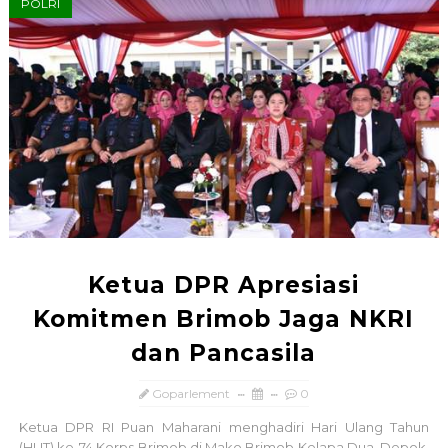
POLRI
Ketua DPR Apresiasi
Komitmen Brimob Jaga NKRI
dan Pancasila
Goparlement
0
Ketua DPR RI Puan Maharani menghadiri Hari Ulang Tahun
(HUT) ke-74 Korps Brimob di Mako Brimob Kelapa Dua, Depok.