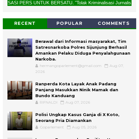
BERSATU. "Tolak Kriminalisasi Jurnalis, Rekan Kami Bukan P
RECENT
POPULAR
COMMENTS
Berawal dari Informasi masyarakat, Tim
Satresnarkoba Polres Sijunjung Berhasil
Amankan Pelaku Diduga Penyalahgunaan
Narkoba.
hermangoparlement@gmail.com
Aug 07,
2026
Ranperda Kota Layak Anak Padang
Panjang Masukkan Ninik Mamak dan
Bundo Kanduang
RIFNALDI
Aug 07, 2026
Polisi Ungkap Kasus Ganja di X Koto,
Seorang Pria Diamankan
Goparlement
Aug 05, 2026