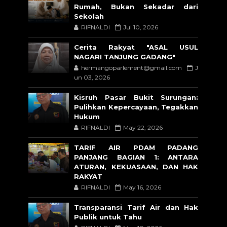
Rumah, Bukan Sekadar dari
Sekolah
RIFNALDI
Jul 10, 2026
Cerita Rakyat "ASAL USUL
NAGARI TANJUNG GADANG"
hermangoparlement@gmail.com
J
un 03, 2026
Kisruh Pasar Bukit Surungan:
Pulihkan Kepercayaan, Tegakkan
Hukum
RIFNALDI
May 22, 2026
TARIF AIR PDAM PADANG
PANJANG BAGIAN 1: ANTARA
ATURAN, KEKUASAAN, DAN HAK
RAKYAT
RIFNALDI
May 16, 2026
Transparansi Tarif Air dan Hak
Publik untuk Tahu