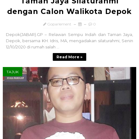
Taman Jaya Silaturahmi
dengan Calon Walikota Depok
Goparlement
0
Depok(JABAR).GP – Relawan Sempu Indah dan Taman Jaya,
Depok, bersama KH. Idris, MA, mengadakan silaturahmi, Senin
12/10/2020 di rumah salah ...
Read More »
TAJUK