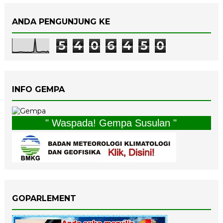
ANDA PENGUNJUNG KE
5
4
0
6
4
5
0
INFO GEMPA
" Waspada! Gempa Susulan "
GOPARLEMENT