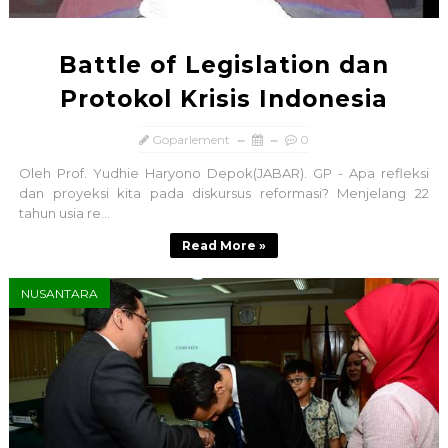
Battle of Legislation dan
Protokol Krisis Indonesia
Goparlement
0
Oleh Prof. Yudhie Haryono Depok(JABAR). GP - Apa refleksi
dan proyeksi kita pada diskursus reformasi? Menjelang 22
tahun usia re...
Read More »
NUSANTARA