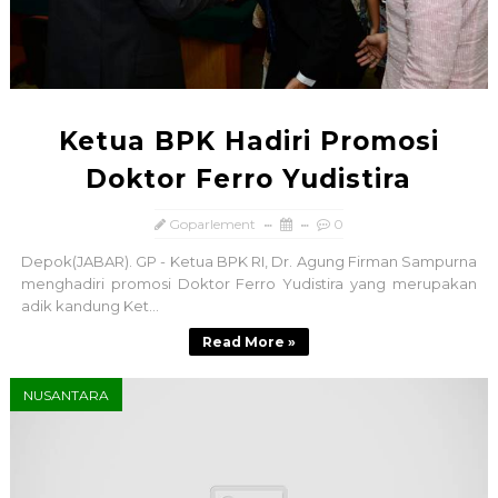
Ketua BPK Hadiri Promosi
Doktor Ferro Yudistira
Goparlement
0
Depok(JABAR). GP - Ketua BPK RI, Dr. Agung Firman Sampurna
menghadiri promosi Doktor Ferro Yudistira yang merupakan
adik kandung Ket...
Read More »
NUSANTARA