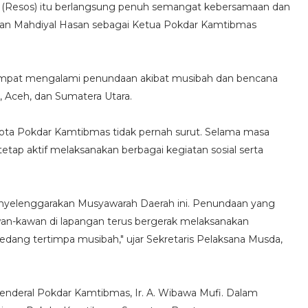
or (Resos) itu berlangsung penuh semangat kebersamaan dan
an Mahdiyal Hasan sebagai Ketua Pokdar Kamtibmas
mpat mengalami penundaan akibat musibah dan bencana
, Aceh, dan Sumatera Utara.
ota Pokdar Kamtibmas tidak pernah surut. Selama masa
tap aktif melaksanakan berbagai kegiatan sosial serta
t menyelenggarakan Musyawarah Daerah ini. Penundaan yang
 kawan-kawan di lapangan terus bergerak melaksanakan
dang tertimpa musibah," ujar Sekretaris Pelaksana Musda,
Jenderal Pokdar Kamtibmas, Ir. A. Wibawa Mufi. Dalam