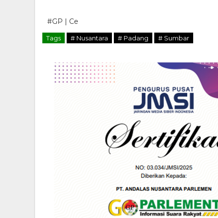
#GP | Ce
Tags
# Nusantara
# Padang
# Sumbar