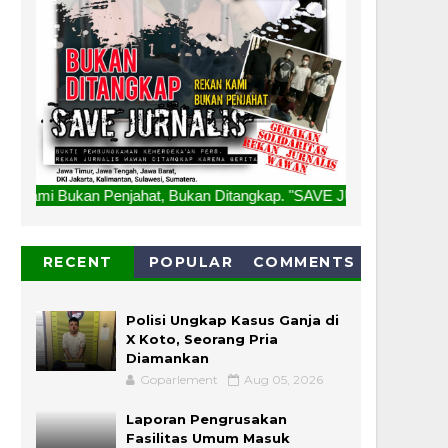
enjahat, Bukan Ditangkap. "SAVE JURNALIS" Salam Redaksi
RECENT
POPULAR
COMMENTS
Polisi Ungkap Kasus Ganja di
X Koto, Seorang Pria
Diamankan
Goparlement
Aug 05, 2026
Laporan Pengrusakan
Fasilitas Umum Masuk