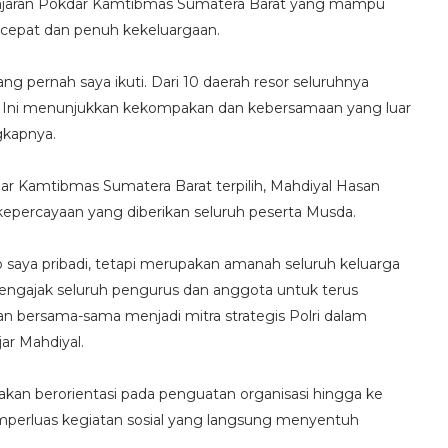
as jajaran Pokdar Kamtibmas Sumatera Barat yang mampu
 cepat dan penuh kekeluargaan.
g pernah saya ikuti. Dari 10 daerah resor seluruhnya
. Ini menunjukkan kekompakan dan kebersamaan yang luar
ngkapnya.
 Kamtibmas Sumatera Barat terpilih, Mahdiyal Hasan
BERSATU. "Tolak Kriminalisasi Jurnalis, Rekan Kami Bukan P
kepercayaan yang diberikan seluruh peserta Musda.
saya pribadi, tetapi merupakan amanah seluruh keluarga
ngajak seluruh pengurus dan anggota untuk terus
 bersama-sama menjadi mitra strategis Polri dalam
ar Mahdiyal.
kan berorientasi pada penguatan organisasi hingga ke
emperluas kegiatan sosial yang langsung menyentuh