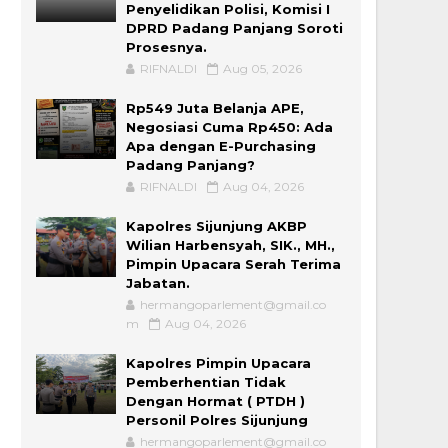
Penyelidikan Polisi, Komisi I
DPRD Padang Panjang Soroti
Prosesnya.
RIFNALDI
Aug 05, 2026
Rp549 Juta Belanja APE,
Negosiasi Cuma Rp450: Ada
Apa dengan E-Purchasing
Padang Panjang?
RIFNALDI
Aug 04, 2026
Kapolres Sijunjung AKBP
Wilian Harbensyah, SIK., MH.,
Pimpin Upacara Serah Terima
Jabatan.
hermangoparlement@gmail.co
m
Aug 04, 2026
Kapolres Pimpin Upacara
Pemberhentian Tidak
Dengan Hormat ( PTDH )
Personil Polres Sijunjung
hermangoparlement@gmail.co