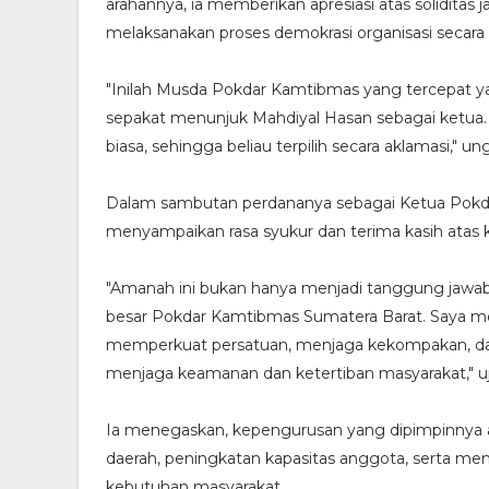
arahannya, ia memberikan apresiasi atas solidit
melaksanakan proses demokrasi organisasi secara
"Inilah Musda Pokdar Kamtibmas yang tercepat yan
sepakat menunjuk Mahdiyal Hasan sebagai ketua
biasa, sehingga beliau terpilih secara aklamasi," u
Dalam sambutan perdananya sebagai Ketua Pokdar
SERUAN LEMBAGA & ORGANISASI PERS UNTUK 
menyampaikan rasa syukur dan terima kasih atas 
"Amanah ini bukan hanya menjadi tanggung jawab 
besar Pokdar Kamtibmas Sumatera Barat. Saya me
memperkuat persatuan, menjaga kekompakan, dan
menjaga keamanan dan ketertiban masyarakat," uj
Ia menegaskan, kepengurusan yang dipimpinnya a
daerah, peningkatan kapasitas anggota, serta m
kebutuhan masyarakat.