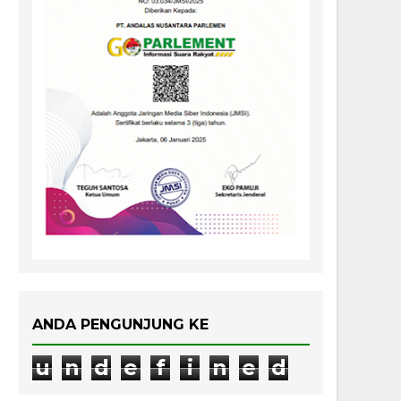
ANDA PENGUNJUNG KE
u
n
d
e
f
i
n
e
d