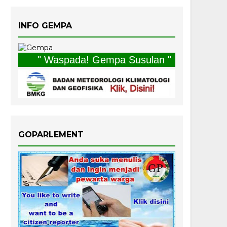
INFO GEMPA
" Waspada! Gempa Susulan "
GOPARLEMENT