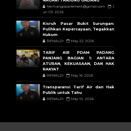
hermangoparlement@gmail.com
J
un 03, 2026
Kisruh Pasar Bukit Surungan:
Pulihkan Kepercayaan, Tegakkan
Hukum
RIFNALDI
May 22, 2026
TARIF AIR PDAM PADANG
PANJANG BAGIAN 1: ANTARA
ATURAN, KEKUASAAN, DAN HAK
RAKYAT
RIFNALDI
May 16, 2026
Transparansi Tarif Air dan Hak
Publik untuk Tahu
RIFNALDI
May 10, 2026
CRAFTED WITH
BY
TEMPLATESYARD
| DISTRIBUTED BY
BLOGSPOT