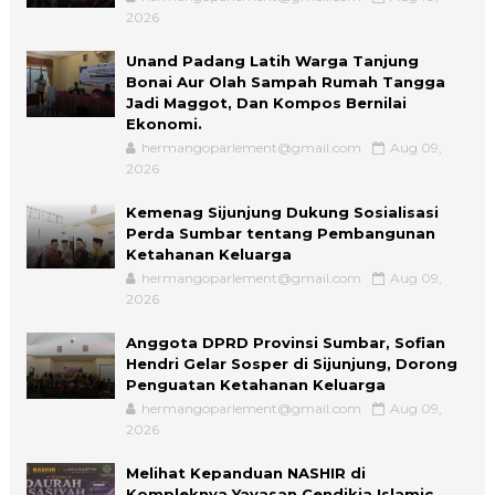
2026
Unand Padang Latih Warga Tanjung
Bonai Aur Olah Sampah Rumah Tangga
Jadi Maggot, Dan Kompos Bernilai
Ekonomi.
hermangoparlement@gmail.com
Aug 09,
2026
Kemenag Sijunjung Dukung Sosialisasi
Perda Sumbar tentang Pembangunan
Ketahanan Keluarga
hermangoparlement@gmail.com
Aug 09,
2026
Anggota DPRD Provinsi Sumbar, Sofian
Hendri Gelar Sosper di Sijunjung, Dorong
Penguatan Ketahanan Keluarga
hermangoparlement@gmail.com
Aug 09,
2026
Melihat Kepanduan NASHIR di
Kompleknya Yayasan Cendikia Islamic