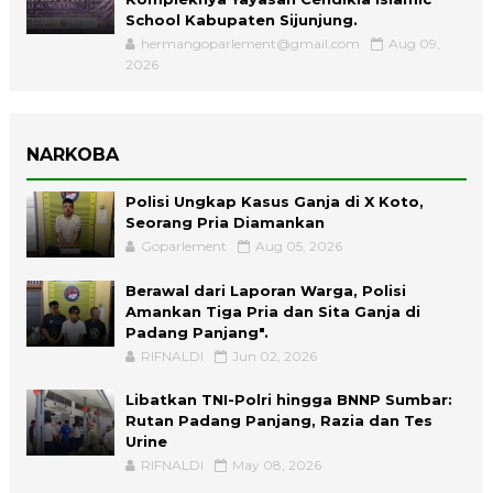
School Kabupaten Sijunjung.
hermangoparlement@gmail.com
Aug 09,
2026
NARKOBA
Polisi Ungkap Kasus Ganja di X Koto,
Seorang Pria Diamankan
Goparlement
Aug 05, 2026
Berawal dari Laporan Warga, Polisi
Amankan Tiga Pria dan Sita Ganja di
Padang Panjang".
RIFNALDI
Jun 02, 2026
Libatkan TNI-Polri hingga BNNP Sumbar:
Rutan Padang Panjang, Razia dan Tes
Urine
RIFNALDI
May 08, 2026