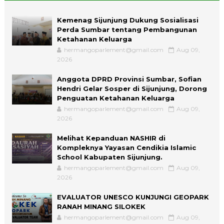
Kemenag Sijunjung Dukung Sosialisasi
Perda Sumbar tentang Pembangunan
Ketahanan Keluarga
hermangoparlement@gmail.com
Aug 09,
2026
Anggota DPRD Provinsi Sumbar, Sofian
Hendri Gelar Sosper di Sijunjung, Dorong
Penguatan Ketahanan Keluarga
hermangoparlement@gmail.com
Aug 09,
2026
Melihat Kepanduan NASHIR di
Kompleknya Yayasan Cendikia Islamic
School Kabupaten Sijunjung.
hermangoparlement@gmail.com
Aug 09,
2026
EVALUATOR UNESCO KUNJUNGI GEOPARK
RANAH MINANG SILOKEK
hermangoparlement@gmail.com
Aug 09,