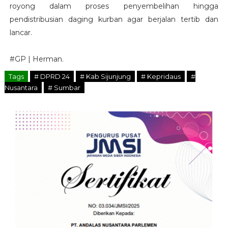
royong dalam proses penyembelihan hingga
pendistribusian daging kurban agar berjalan tertib dan
lancar.
#GP | Herman.
Tags
# DPRD 24
# Kab Sijunjung
# Kepridaus
#
Nusantara
# Sumbar