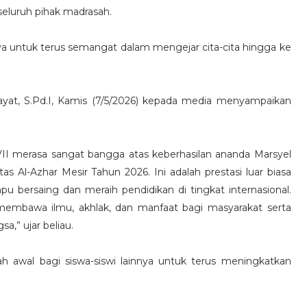
 seluruh pihak madrasah.
nnya untuk terus semangat dalam mengejar cita-cita hingga ke
at, S.Pd.I, Kamis (7/5/2026) kepada media menyampaikan
I merasa sangat bangga atas keberhasilan ananda Marsyel
tas Al-Azhar Mesir Tahun 2026. Ini adalah prestasi luar biasa
ersaing dan meraih pendidikan di tingkat internasional.
embawa ilmu, akhlak, dan manfaat bagi masyarakat serta
,” ujar beliau.
ah awal bagi siswa-siswi lainnya untuk terus meningkatkan