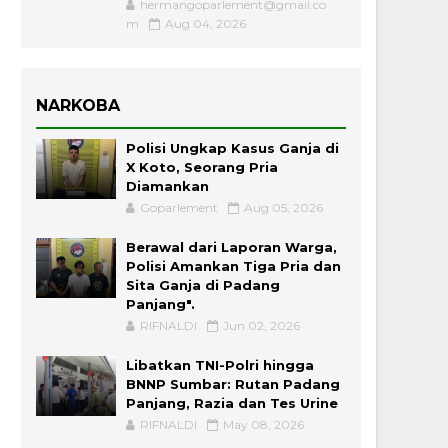
hermangoparlement@gmail.co
m
Aug 04, 2026
NARKOBA
Polisi Ungkap Kasus Ganja di
X Koto, Seorang Pria
Diamankan
Goparlement
Aug 05, 2026
Berawal dari Laporan Warga,
Polisi Amankan Tiga Pria dan
Sita Ganja di Padang
Panjang".
RIFNALDI
Jun 02, 2026
Libatkan TNI-Polri hingga
BNNP Sumbar: Rutan Padang
Panjang, Razia dan Tes Urine
RIFNALDI
May 08, 2026