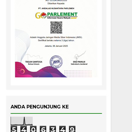
ANDA PENGUNJUNG KE
5
4
0
6
3
4
9