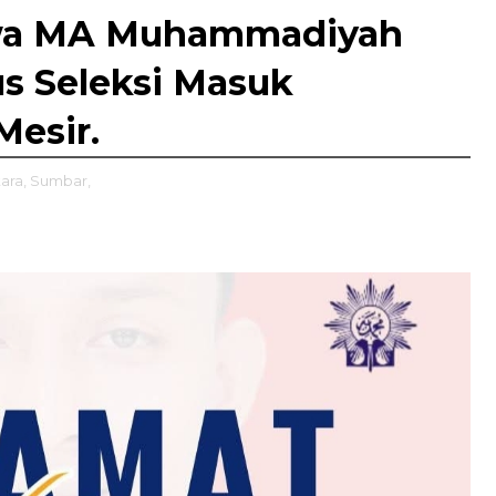
swa MA Muhammadiyah
us Seleksi Masuk
Mesir.
ara,
Sumbar,