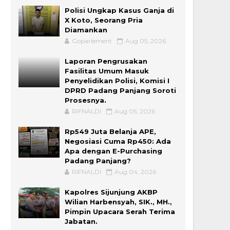
Polisi Ungkap Kasus Ganja di
X Koto, Seorang Pria
Diamankan
Goparlement
Aug 05, 2026
Laporan Pengrusakan
Fasilitas Umum Masuk
Penyelidikan Polisi, Komisi I
DPRD Padang Panjang Soroti
Prosesnya.
RIFNALDI
Aug 05, 2026
Rp549 Juta Belanja APE,
Negosiasi Cuma Rp450: Ada
Apa dengan E-Purchasing
Padang Panjang?
RIFNALDI
Aug 04, 2026
Kapolres Sijunjung AKBP
Wilian Harbensyah, SIK., MH.,
Pimpin Upacara Serah Terima
Jabatan.