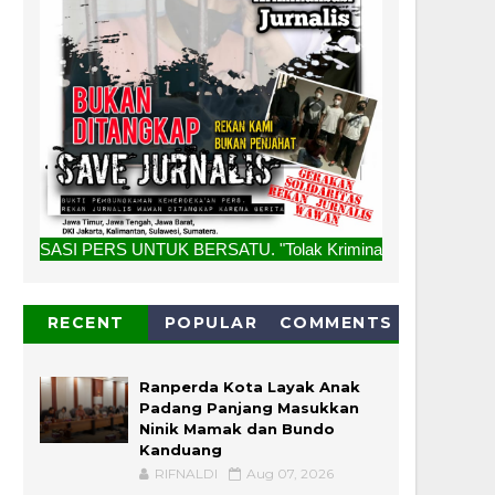
UK BERSATU. "Tolak Kriminalisasi Jurnalis, Rekan Kami Buka
RECENT
POPULAR
COMMENTS
Ranperda Kota Layak Anak
Padang Panjang Masukkan
Ninik Mamak dan Bundo
Kanduang
RIFNALDI
Aug 07, 2026