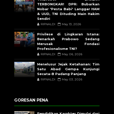
TERBONGKAR! DPR: Bubarkan
Nobar 'Pesta Babi' Langgar HAM
& UUD, TNI Dituding Main Hakim
Sendiri
RIFNALDI
May 13, 2026
Privilese di Lingkaran Istana:
Benarkah Prabowo Sedang
Merusak Fondasi
Profesionalisme TNI?
RIFNALDI
May 06, 2026
Menelusur Jejak Ketahanan: Tim
Satu Abad Gempa Kunjungi
Secata-B Padang Panjang
RIFNALDI
May 03, 2026
GORESAN PENA
Pendidikan Karakter Dimulai dari