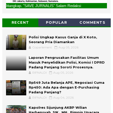
. "SAVE JURNALIS" Salam Redaksi
RECENT
POPULAR
COMMENTS
Polisi Ungkap Kasus Ganja di X Koto,
Seorang Pria Diamankan
Goparlement
Aug 05, 2026
Laporan Pengrusakan Fasilitas Umum
Masuk Penyelidikan Polisi, Komisi I DPRD
Padang Panjang Soroti Prosesnya.
RIFNALDI
Aug 05, 2026
Rp549 Juta Belanja APE, Negosiasi Cuma
Rp450: Ada Apa dengan E-Purchasing
Padang Panjang?
RIFNALDI
Aug 04, 2026
Kapolres Sijunjung AKBP Wilian
Harbensyah, SIK., MH., Pimpin Upacara