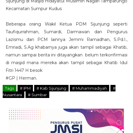
Sijunjung di Masjid Hidayatul Muslimin Nagari Tamparungo
Kecamatan Sumpur Kudus
Beberapa orang Wakil Ketua PDM Sijunjung seperti
Taufiqurrahman, Sumardi, Darmawan dan Pengurus
Lazismu dan PCM lainnya Jemmi Ramadhan, S.Pd.I.,
Emriadi, S.Ag khabarnya juga akan tampil sebagai Khatib,
namun sampai berita ini ditayangkan belum terkonfirmasi
di masjid mana mereka akan tampil sebagai Khatib Idul
Fitri 1447 H besok
#GP | Herman.
Tags
# IPM
# Kab Sijunjung
# Muhammadiyah
#
Nusantara
# Sumbar