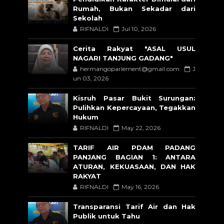
Rumah, Bukan Sekadar dari
Sekolah
RIFNALDI
Jul 10, 2026
Cerita Rakyat "ASAL USUL
NAGARI TANJUNG GADANG"
hermangoparlement@gmail.com
J
un 03, 2026
Kisruh Pasar Bukit Surungan:
Pulihkan Kepercayaan, Tegakkan
Hukum
RIFNALDI
May 22, 2026
TARIF AIR PDAM PADANG
PANJANG BAGIAN 1: ANTARA
ATURAN, KEKUASAAN, DAN HAK
RAKYAT
RIFNALDI
May 16, 2026
Transparansi Tarif Air dan Hak
Publik untuk Tahu