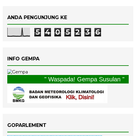
ANDA PENGUNJUNG KE
5
4
0
5
2
3
6
INFO GEMPA
" Waspada! Gempa Susulan "
GOPARLEMENT