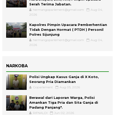
Serah Terima Jabatan.
hermangoparlement@gmail.com
Aug 04,
2026
Kapolres Pimpin Upacara Pemberhentian
Tidak Dengan Hormat ( PTDH ) Personil
Polres Sijunjung
hermangoparlement@gmail.com
Aug 04,
2026
NARKOBA
Polisi Ungkap Kasus Ganja di X Koto,
Seorang Pria Diamankan
Goparlement
Aug 05, 2026
Berawal dari Laporan Warga, Polisi
Amankan Tiga Pria dan Sita Ganja di
Padang Panjang".
RIFNALDI
Jun 02, 2026