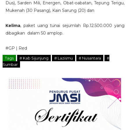
Dus), Sarden Mili, Energen, Obat-oabatan, Tepung Terigu,
Mukenah (30 Pasang), Kain Sarung (20) dan
Kelima
, paket uang tunai sejumlah Rp.12.500.000 yang
dibagikan dalam 50 amplop.
#GP | Red
Tags
# Kab Sijunjung
# Lazismu
# Nusantara
#
Sumbar