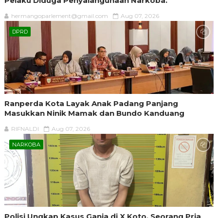
Pelaku Diduga Penyalahgunaan Narkoba.
hermangoparlement@gmail.com
Aug 07, 2026
DPRD
Ranperda Kota Layak Anak Padang Panjang
Masukkan Ninik Mamak dan Bundo Kanduang
RIFNALDI
Aug 07, 2026
NARKOBA
Polisi Ungkap Kasus Ganja di X Koto, Seorang Pria