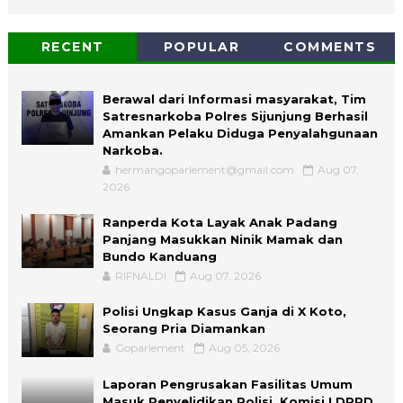
RECENT
POPULAR
COMMENTS
Berawal dari Informasi masyarakat, Tim
Satresnarkoba Polres Sijunjung Berhasil
Amankan Pelaku Diduga Penyalahgunaan
Narkoba.
hermangoparlement@gmail.com
Aug 07,
2026
Ranperda Kota Layak Anak Padang
Panjang Masukkan Ninik Mamak dan
Bundo Kanduang
RIFNALDI
Aug 07, 2026
Polisi Ungkap Kasus Ganja di X Koto,
Seorang Pria Diamankan
Goparlement
Aug 05, 2026
Laporan Pengrusakan Fasilitas Umum
Masuk Penyelidikan Polisi, Komisi I DPRD