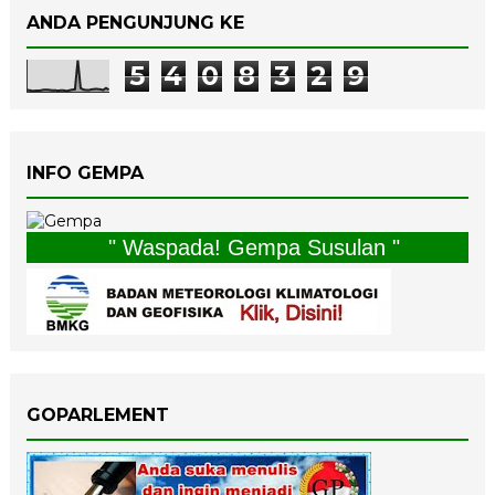
ANDA PENGUNJUNG KE
5
4
0
8
3
2
9
INFO GEMPA
" Waspada! Gempa Susulan "
GOPARLEMENT