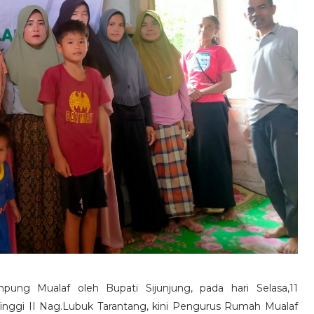
ung Mualaf oleh Bupati Sijunjung, pada hari Selasa,11
inggi II Nag.Lubuk Tarantang, kini Pengurus Rumah Mualaf