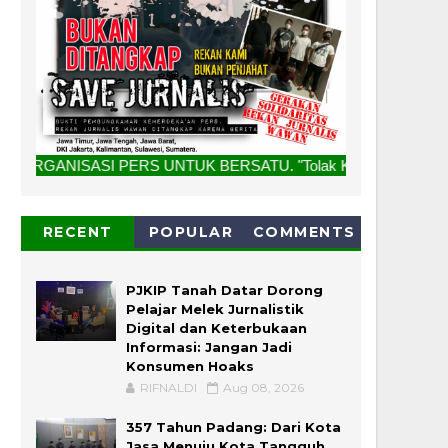
RS UNTUK BERSATU. "Tolak Kriminalisasi Jurnalis, Rekan Kam
RECENT
POPULAR
COMMENTS
PJKIP Tanah Datar Dorong
Pelajar Melek Jurnalistik
Digital dan Keterbukaan
Informasi: Jangan Jadi
Konsumen Hoaks
RIFNALDI
Aug 08, 2026
357 Tahun Padang: Dari Kota
Jasa Menuju Kota Tangguh