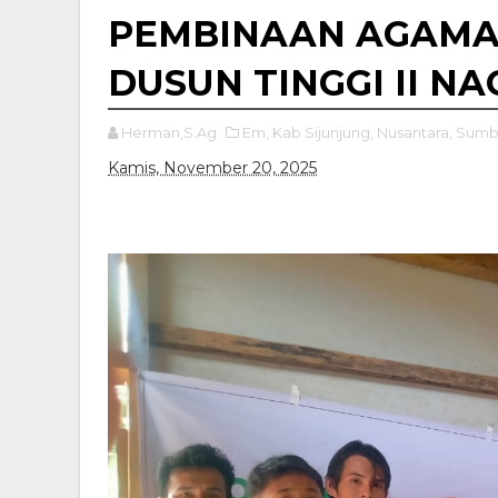
PEMBINAAN AGAMA
DUSUN TINGGI II N
Herman,S.Ag
Em,
Kab Sijunjung,
Nusantara,
Sumb
Kamis, November 20, 2025