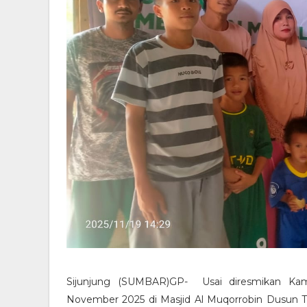
Sijunjung (SUMBAR)GP- Usai diresmikan Kamp
November 2025 di Masjid Al Muqorrobin Dusun T