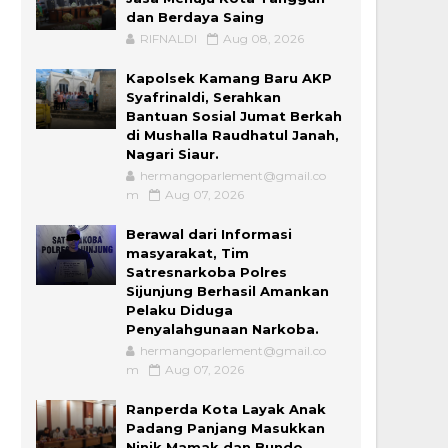
dan Berdaya Saing
RIFNALDI
Aug 08, 2026
Kapolsek Kamang Baru AKP
Syafrinaldi, Serahkan
Bantuan Sosial Jumat Berkah
di Mushalla Raudhatul Janah,
Nagari Siaur.
hermangoparlement@gmail.co
m
Aug 07, 2026
Berawal dari Informasi
masyarakat, Tim
Satresnarkoba Polres
Sijunjung Berhasil Amankan
Pelaku Diduga
Penyalahgunaan Narkoba.
hermangoparlement@gmail.co
m
Aug 07, 2026
Ranperda Kota Layak Anak
Padang Panjang Masukkan
Ninik Mamak dan Bundo