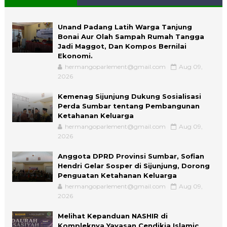
Unand Padang Latih Warga Tanjung
Bonai Aur Olah Sampah Rumah Tangga
Jadi Maggot, Dan Kompos Bernilai
Ekonomi.
hermangoparlement@gmail.com
Aug 09,
2026
Kemenag Sijunjung Dukung Sosialisasi
Perda Sumbar tentang Pembangunan
Ketahanan Keluarga
hermangoparlement@gmail.com
Aug 09,
2026
Anggota DPRD Provinsi Sumbar, Sofian
Hendri Gelar Sosper di Sijunjung, Dorong
Penguatan Ketahanan Keluarga
hermangoparlement@gmail.com
Aug 09,
2026
Melihat Kepanduan NASHIR di
Kompleknya Yayasan Cendikia Islamic