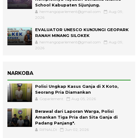
School Kabupaten Sijunjung.
hermangoparlement@gmail.com
Aug 09,
2026
EVALUATOR UNESCO KUNJUNGI GEOPARK
RANAH MINANG SILOKEK
hermangoparlement@gmail.com
Aug 09,
2026
NARKOBA
Polisi Ungkap Kasus Ganja di X Koto,
Seorang Pria Diamankan
Goparlement
Aug 05, 2026
Berawal dari Laporan Warga, Polisi
Amankan Tiga Pria dan Sita Ganja di
Padang Panjang".
RIFNALDI
Jun 02, 2026