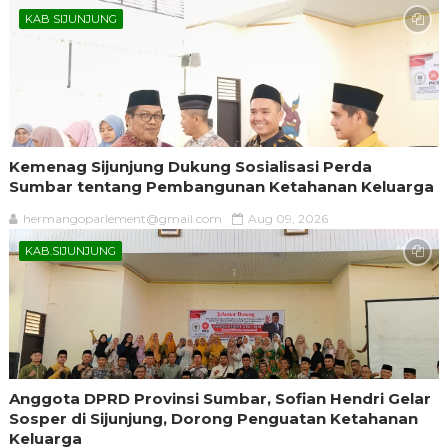
KAB SIJUNJUNG
Kemenag Sijunjung Dukung Sosialisasi Perda
Sumbar tentang Pembangunan Ketahanan Keluarga
hermangoparlement@gmail.com
Aug 09, 2026
KAB.SIJUNJUNG
Anggota DPRD Provinsi Sumbar, Sofian Hendri Gelar
Sosper di Sijunjung, Dorong Penguatan Ketahanan
Keluarga