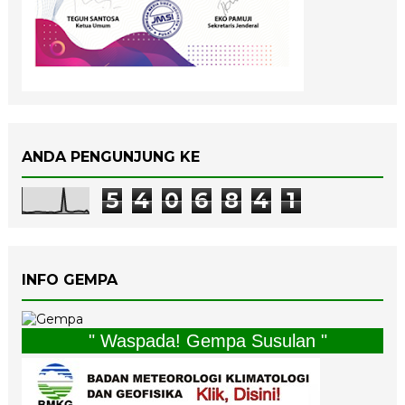
ANDA PENGUNJUNG KE
5
4
0
6
8
4
1
INFO GEMPA
" Waspada! Gempa Susulan "