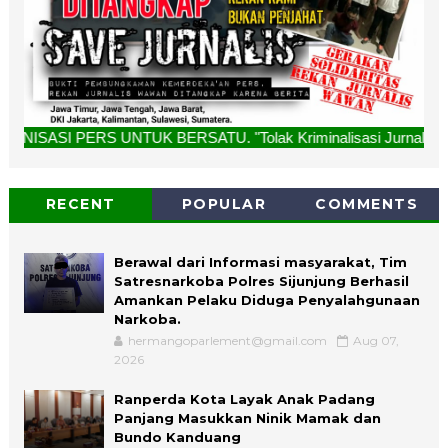
NTUK BERSATU. "Tolak Kriminalisasi Jurnalis, Rekan Kami Bu
RECENT
POPULAR
COMMENTS
Berawal dari Informasi masyarakat, Tim
Satresnarkoba Polres Sijunjung Berhasil
Amankan Pelaku Diduga Penyalahgunaan
Narkoba.
hermangoparlement@gmail.com
Aug 07,
2026
Ranperda Kota Layak Anak Padang
Panjang Masukkan Ninik Mamak dan
Bundo Kanduang