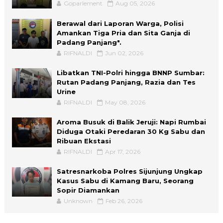
Goparlement
Aug 05, 2026
Berawal dari Laporan Warga, Polisi
Amankan Tiga Pria dan Sita Ganja di
Padang Panjang".
RIFNALDI
Jun 02, 2026
Libatkan TNI-Polri hingga BNNP Sumbar:
Rutan Padang Panjang, Razia dan Tes
Urine
RIFNALDI
May 08, 2026
Aroma Busuk di Balik Jeruji: Napi Rumbai
Diduga Otaki Peredaran 30 Kg Sabu dan
Ribuan Ekstasi
RIFNALDI
Apr 17, 2026
Satresnarkoba Polres Sijunjung Ungkap
Kasus Sabu di Kamang Baru, Seorang
Sopir Diamankan
Unknown
Feb 26, 2026