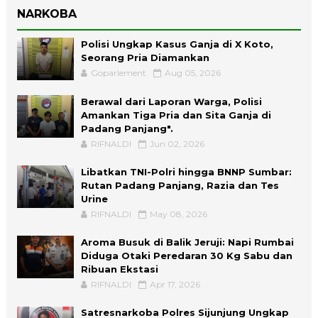
NARKOBA
Polisi Ungkap Kasus Ganja di X Koto,
Seorang Pria Diamankan
Goparlement
Aug 05, 2026
Berawal dari Laporan Warga, Polisi
Amankan Tiga Pria dan Sita Ganja di
Padang Panjang".
RIFNALDI
Jun 02, 2026
Libatkan TNI-Polri hingga BNNP Sumbar:
Rutan Padang Panjang, Razia dan Tes
Urine
RIFNALDI
May 08, 2026
Aroma Busuk di Balik Jeruji: Napi Rumbai
Diduga Otaki Peredaran 30 Kg Sabu dan
Ribuan Ekstasi
RIFNALDI
Apr 17, 2026
Satresnarkoba Polres Sijunjung Ungkap