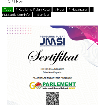
# GP I Novi
Tags
# Kab.Lima Puluh Kota
# Novi
# Nusantara
#
PLT.Kadis Kominfo
# Sumbar